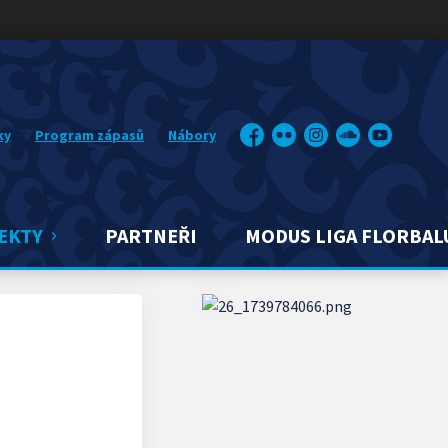
ky
Program zápasů
Nábory
Facebook
Flickr
Instagram
Soundcloud
YouTube
EKTY
PARTNEŘI
MODUS LIGA FLORBAL