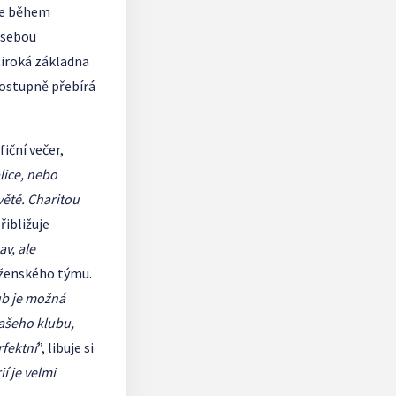
 že během
 sebou
široká základna
 postupně přebírá
iční večer,
lice, nebo
větě. Charitou
přibližuje
v, ale
o ženského týmu.
ub je možná
našeho klubu,
rfektní
”, libuje si
í je velmi