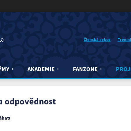
Členská sekce
Trénin
ÝMY
AKADEMIE
FANZONE
PROJ
 a odpovědnost
áhat!