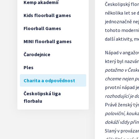
Kemp akademií
Českolipský flo
několika let se
Kids floorball games
jednoznačně nej
Floorball Games
tohoto moderního
další aktivity, 
MINI floorball games
Nápad v angažová
Čarodejnice
který byl nazván
Ples
potažmo v České 
chceme nejen po
Charita a odpovědnost
prvotní nápad j
Českolipská liga
rozhodující je d
florbalu
Právě ženský tý
poloviční, kouka
dokáží vždy přin
Slaný v prováza