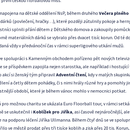
 první českou florbalovou miss.
la napojena na dětské oddělení NsP, během druhého
Večera plného
dárků (povlečení, hračky…), které později zútulnily pokoje a herny
tníci splnili přání dětem z Dětského domova a zakoupily pomůc
omě materiálních dárků se vybralo přes dvacet tisíc korun. Od té do
daná vždy v předvánoční čas v rámci superligového utkání mužů.
 ve spolupráci s Kamenným obchodem pořízeno pět nových televiz
e se příspěvkem zapojila nejen starostka, ale například i hostujíc
 akcí si ženský tým připravil
Adventní čtení
, kdy v malých skupin
lení a četly dětem pohádky, či s nimi hrály různé hry a pomohly j
estnější období, které je během vánoc mohlo v nemocnici potkat.
á pro možnou charitu se ukázala Euro Floorball tour, v rámci setká
pě se uskutečnil i
Koblížek pro Jiříka
, asi časově nejnáročnější, ale
e na podporu léčení Jiříka Ullmanna. Během čtyř dnů se ve spolupr
lo ve městě prodat přes tři tisíce koblih a zisk přes 20 tis. Korun