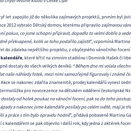
 to chybí většině klubů v České Lípě
”
ř let zapojilo již do několika zajímavých projektů, prvním byl jis
 roce 2012 vybralo Dětský domov, kterému připravilo zajímavou váno
vní pokus, co jsme schopni připravit, dopadlo to velmi dobře a ved
ně překvapené, kolik se toho podařilo zajistit
”, vzpomíná Martina
řel do zdaleka největšího projektu, z obyčejného vánočního focení
y
kalendáře
, které křtil na zimním stadiónu i Dominik Hašek či li
pně dostaly do všech velkých deníků. “
Během dne mi volala všech
lat naše náhledy fotek, mezi nimi samozřejmě figurovaly i známé če
 Akce se nakonec zdařila znamenitě, prodej kalendářů vynesl sedm
termolůžka pro novorezence na dětském oddělení českolipské NsP
e dostaly od holek poukaz na vánoční focení, pak se do toho postup
ápady a nakonec jsme kalendáře posílaly po celém světě, mají je třeb
lii a práce s tím bylo opravdu hodně
”, přidává pobaveně Martina Ga
 s kalendářem se pak objevilo i další rok, kdy jedna z aktérek foce