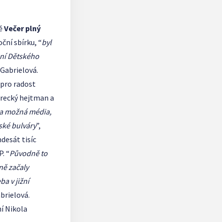
tě
Večer plný
ční sbírku, “
byl
ení Dětského
 Gabrielová.
 pro radost
berecký hejtman a
na možná média,
ské bulváry
”,
desát tisíc
. “
Původně to
ně začaly
a v jižní
brielová.
ní Nikola