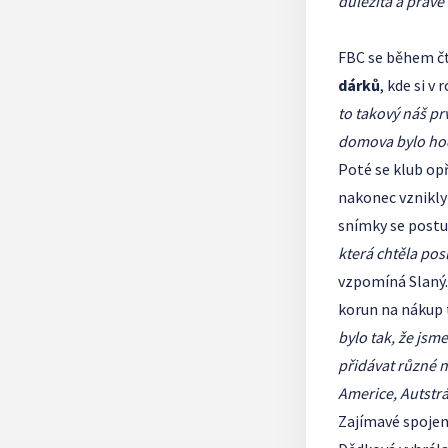
důležitá a právě
FBC se během čty
dárků
, kde si v
to takový náš pr
domova bylo hod
Poté se klub op
nakonec vznikl
snímky se postu
která chtěla pos
vzpomíná Slaný.
korun na nákup 
bylo tak, že jsm
přidávat různé n
Americe, Autstrá
Zajímavé spojení