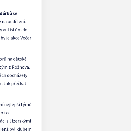
 dárků
se
 na oddělení.
ky autistům do
by je akce Večer
orů na dětské
í tým z Rožnova.
kách docházely
im tak přečkat
ní nejlepší týmů
 o to
áci s Jizerskými
, jenž byl klubem