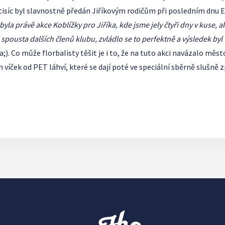
tisíc byl slavnostně předán Jiříkovým rodičům při posledním dnu E
byla právě akce Koblížky pro Jiříka, kde jsme jely čtyři dny v kuse, a
á spousta dalších členů klubu, zvládlo se to perfektně a výsledek byl
;). Co může florbalisty těšit je i to, že na tuto akci navázalo měs
 víček od PET láhví, které se dají poté ve speciální sběrně slušně 