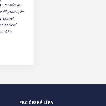
FT. “
Zatím asi
le díky tomu, že
 výborný
”,
to s pomocí
zpeněžit.
FBC ČESKÁ LÍPA