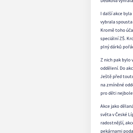
Dědková vyhrála
I další akce by
vybrala spousta 
Kromě toho účas
speciální ZŠ. Kr
plný dárků pořá
Z nich pak bylo
oddělení. Do akc
Ještě před touto
na zmíněné oddě
pro děti nejbol
Akce jako dělan
světa v České Lí
radostnější, akc
pekárnami podaři