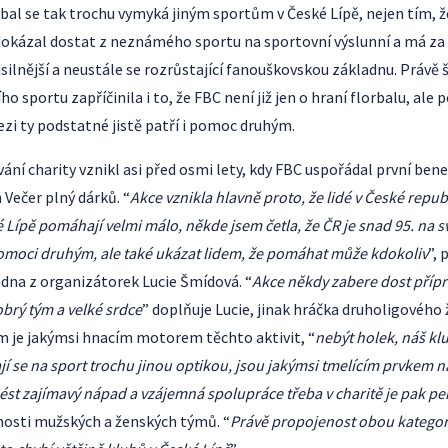
rbal se tak trochu vymyká jiným sportům v České Lípě, nejen tím,
 dokázal dostat z neznámého sportu na sportovní výslunní a má za
silnější a neustále se rozrůstající fanouškovskou základnu. Právě 
 sportu zapříčinila i to, že FBC není již jen o hraní florbalu, ale
mezi ty podstatné jistě patří i pomoc druhým.
ní charity vznikl asi před osmi lety, kdy FBC uspořádal první benef
 Večer plný dárků. “
Akce vznikla hlavně proto, že lidé v České repub
Lípě pomáhají velmi málo, někde jsem četla, že ČR je snad 95. na s
moci druhým, ale také ukázat lidem, že pomáhat může kdokoliv
”, 
edna z organizátorek Lucie Šmídová. “
Akce někdy zabere dost přípra
obrý tým a velké srdce
” doplňuje Lucie, jinak hráčka druholigovéh
m je jakýmsi hnacím motorem těchto aktivit, “
nebýt holek, náš kl
jí se na sport trochu jinou optikou, jsou jakýmsi tmelícím prvkem 
ést zajímavý nápad a vzájemná spolupráce třeba v charitě je pak pe
nosti mužských a ženských týmů. “
Právě propojenost obou kategori