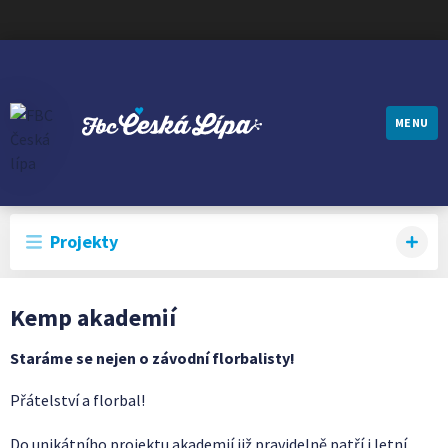
MENU
FBC ČESKÁ LÍPA
Projekty
Kemp akademií
Staráme se nejen o závodní florbalisty!
Přátelství a florbal!
Do unikátního projektu akademií již pravidelně patří i letní