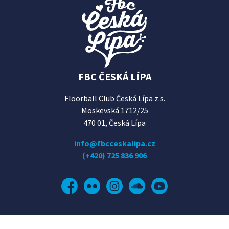
FBC ČESKÁ LÍPA
Floorball Club Česká Lípa z.s.
Moskevská 1712/25
470 01, Česká Lípa
info@fbcceskalipa.cz
(+420) 725 836 906
Facebook
Flickr
Instagram
Soundcloud
YouTube