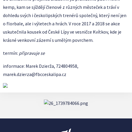
kemp, kam se sjíždějí členové z různých městeček a tráví v
dohledu svých i českolipských trenérů společný, který není jen
o florbale, ale i výletech a hrách. V roce 2017 a 2018 se akce
uskutečnila kousek od České Lípy ve vesničce Kvítkov, kde je
krásné venkovní zázemí s umělým povrchem.
termín:
připravuje se
informace: Marek Dzierža, 724804958,
marek.dzierza@fbcceskalipa.cz