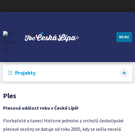
MENU
FBC ČESKÁ LÍPA
Projekty
Ples
Plesová událost roku v České Lípě!
Florbalisté a tanec! Historie jednoho z vrcholů českolipské
plesové sezóny se datuje od roku 2005, kdy se sešla necelá