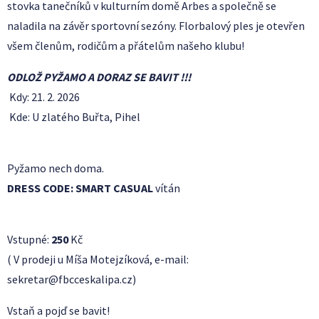
stovka tanečníků v kulturním domě Arbes a společně se
naladila na závěr sportovní sezóny. Florbalový ples je otevřen
všem členům, rodičům a přátelům našeho klubu!
ODLOŽ PYŽAMO A DORAZ SE BAVIT !!!
Kdy: 21. 2. 2026
Kde: U zlatého Buřta, Pihel
Pyžamo nech doma.
DRESS CODE: SMART CASUAL
vítán
Vstupné:
250
Kč
( V prodeji u Míša Motejzíková, e-mail:
sekretar@fbcceskalipa.cz)
Vstaň a pojď se bavit!