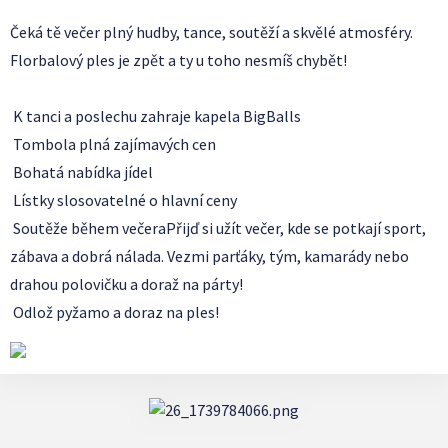
Čeká tě večer plný hudby, tance, soutěží a skvělé atmosféry.
Florbalový ples je zpět a ty u toho nesmíš chybět!
K tanci a poslechu zahraje kapela BigBalls
Tombola plná zajímavých cen
Bohatá nabídka jídel
Lístky slosovatelné o hlavní ceny
Soutěže během večeraPřijď si užít večer, kde se potkají sport,
zábava a dobrá nálada. Vezmi parťáky, tým, kamarády nebo
drahou polovičku a doraž na párty!
Odlož pyžamo a doraz na ples!