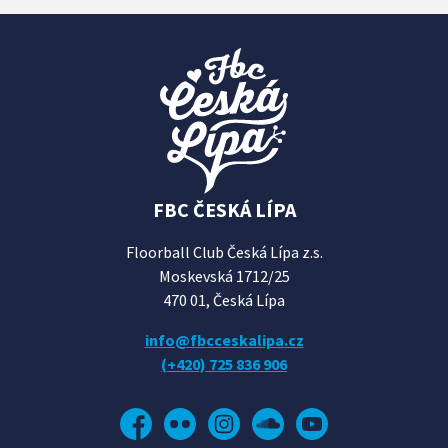
FBC ČESKÁ LÍPA
Floorball Club Česká Lípa z.s.
Moskevská 1712/25
470 01, Česká Lípa
info@fbcceskalipa.cz
(+420) 725 836 906
Facebook
Flickr
Instagram
Soundcloud
YouTube