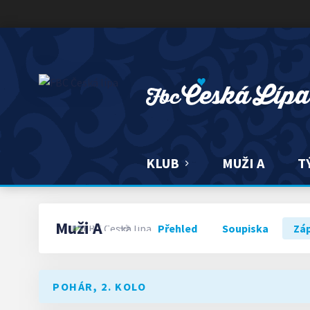
FBC ČESKÁ LÍPA
KLUB
MUŽI A
T
Muži A
Přehled
Soupiska
Zá
POHÁR, 2. KOLO