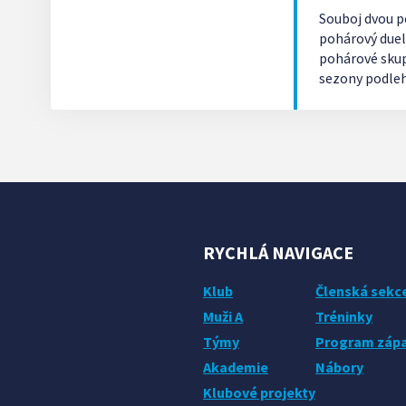
Souboj dvou po
pohárový duel
pohárové skup
sezony podleh
nečekaně přep
Utkání v česko
RYCHLÁ NAVIGACE
Klub
Členská sekc
Muži A
Tréninky
Týmy
Program záp
Akademie
Nábory
Klubové projekty