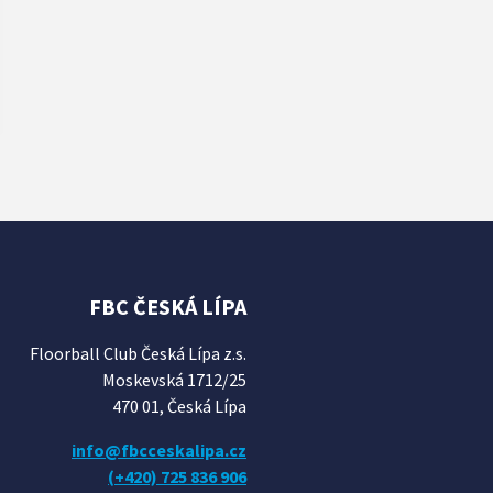
FBC ČESKÁ LÍPA
Floorball Club Česká Lípa z.s.
Moskevská 1712/25
470 01, Česká Lípa
info@fbcceskalipa.cz
(+420) 725 836 906