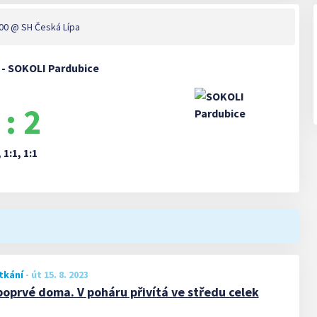
:00
@ SH Česká Lípa
 - SOKOLI Pardubice
 : 2
, 1:1, 1:1
tkání
-
út 15. 8. 2023
poprvé doma. V poháru přivítá ve středu celek