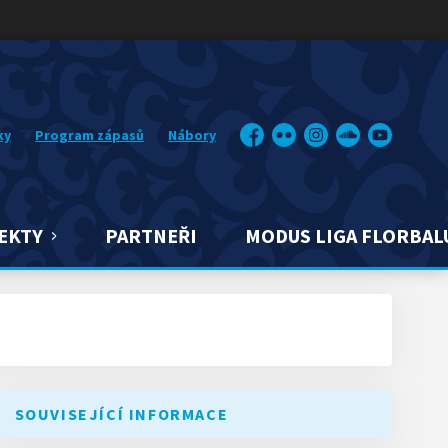
ky
Program zápasů
Nábory
Facebook
Flickr
Instagram
Soundcloud
YouTube
EKTY
PARTNEŘI
MODUS LIGA FLORBAL
SOUVISEJÍCÍ INFORMACE