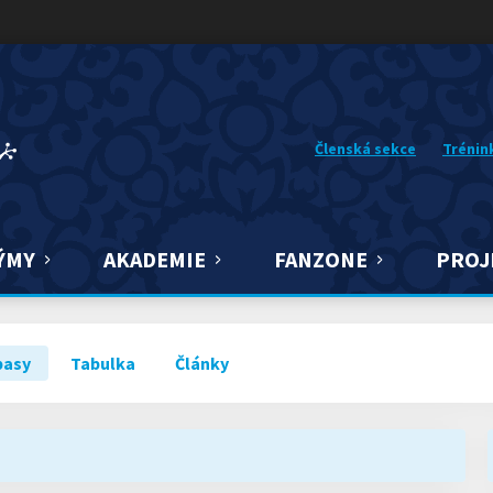
Členská sekce
Trénin
ÝMY
AKADEMIE
FANZONE
PROJ
pasy
Tabulka
Články