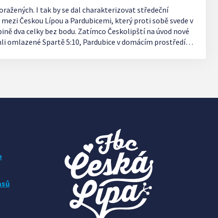
ražených. I tak by se dal charakterizovat středeční
 mezi Českou Lípou a Pardubicemi, který proti sobě svede v
ině dva celky bez bodu. Zatímco Českolipští na úvod nové
li omlazené Spartě 5:10, Pardubice v domácím prostředí
ustili všechny body čerstvě prvoligovému Hradci Králové.
lipské sportovní hale začne v 19:00.
e
asů