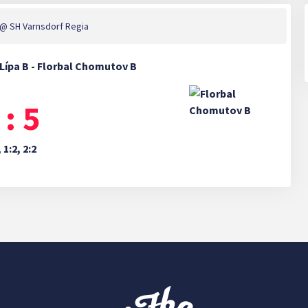
@ SH Varnsdorf Regia
Lípa B - Florbal Chomutov B
 : 5
, 1:2, 2:2