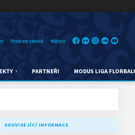
ky
Program zápasů
Nábory
Facebook
Flickr
Instagram
Soundcloud
YouTube
EKTY
PARTNEŘI
MODUS LIGA FLORBAL
SOUVISEJÍCÍ INFORMACE