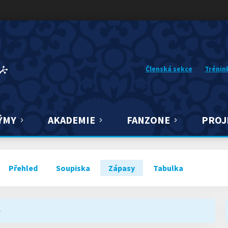
Členská sekce
Trénin
ÝMY
AKADEMIE
FANZONE
PROJ
Přehled
Soupiska
Zápasy
Tabulka
O