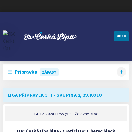
MENU
FBC ČESKÁ LÍPA
Přípravka
ZÁPASY
LIGA PŘÍPRAVEK 3+1 - SKUPINA 2, 39. KOLO
14. 12. 2024 11:55
@ SC Železný Brod
FBC Česká Lípa blue - Crazíci FBC Liberec black