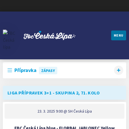
MENU
FBC ČESKÁ LÍPA
Přípravka
ZÁPASY
LIGA PŘÍPRAVEK 3+1 - SKUPINA 2, 71. KOLO
23. 3. 2025 9:00
@ SH Česká Lípa
FBC Česká Lípa blue - FLORBAL JABLONEC Yellow