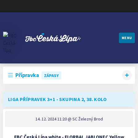
MENU
FBC ČESKÁ LÍPA
Přípravka
ZÁPASY
LIGA PŘÍPRAVEK 3+1 - SKUPINA 2, 38. KOLO
14. 12. 2024 11:20
@ SC Železný Brod
FBC Česká Lípa white - FLORBAL JABLONEC Yellow