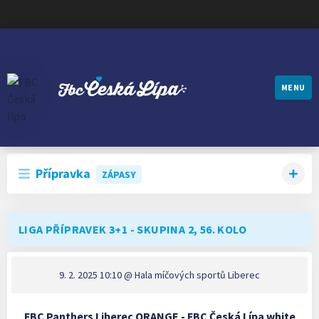
MENU
FBC ČESKÁ LÍPA
Přípravka
ZÁPASY
LIGA PŘÍPRAVEK 3+1 - SKUPINA 2, 56. KOLO
9. 2. 2025 10:10
@ Hala míčových sportů Liberec
FBC Panthers Liberec ORANGE - FBC Česká Lípa white