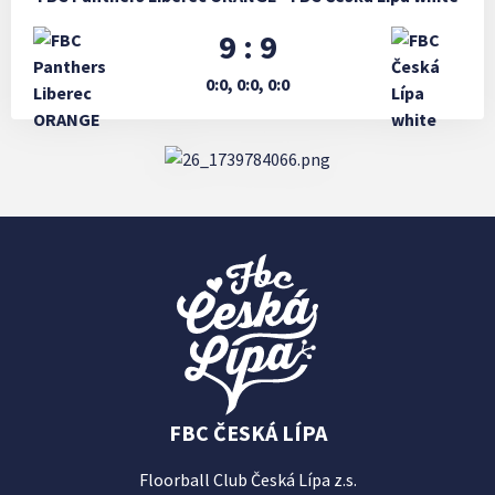
9 : 9
0:0, 0:0, 0:0
FBC ČESKÁ LÍPA
Floorball Club Česká Lípa z.s.