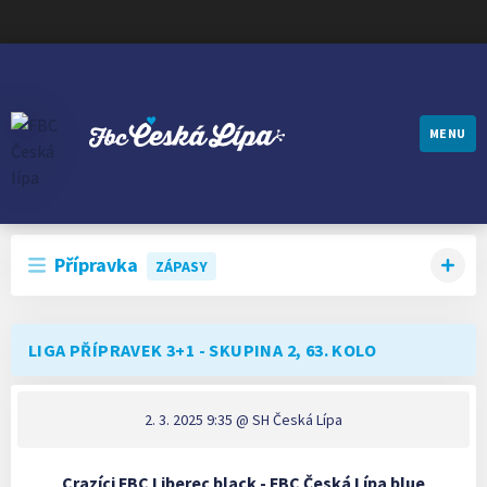
MENU
FBC ČESKÁ LÍPA
Přípravka
ZÁPASY
LIGA PŘÍPRAVEK 3+1 - SKUPINA 2, 63. KOLO
2. 3. 2025 9:35
@ SH Česká Lípa
Crazíci FBC Liberec black - FBC Česká Lípa blue