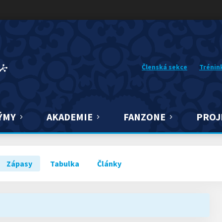
Členská sekce
Trénin
ÝMY
AKADEMIE
FANZONE
PROJ
Zápasy
Tabulka
Články