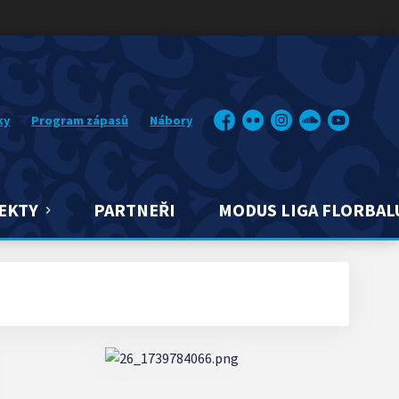
ky
Program zápasů
Nábory
Facebook
Flickr
Instagram
Soundcloud
YouTube
EKTY
PARTNEŘI
MODUS LIGA FLORBAL