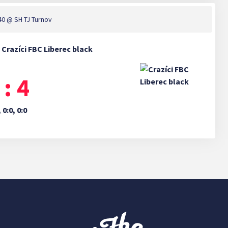
40
@ SH TJ Turnov
 Crazíci FBC Liberec black
 : 4
, 0:0, 0:0