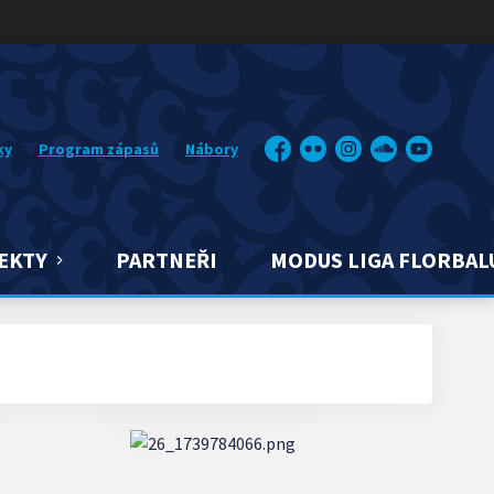
ky
Program zápasů
Nábory
Facebook
Flickr
Instagram
Soundcloud
YouTube
EKTY
PARTNEŘI
MODUS LIGA FLORBAL