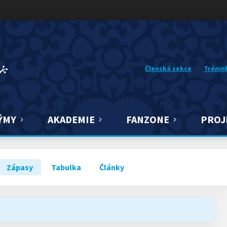
Členská sekce
Trénin
ÝMY
AKADEMIE
FANZONE
PROJ
Zápasy
Tabulka
Články