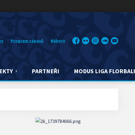
ky
Program zápasů
Nábory
Facebook
Flickr
Instagram
Soundcloud
YouTube
EKTY
PARTNEŘI
MODUS LIGA FLORBAL