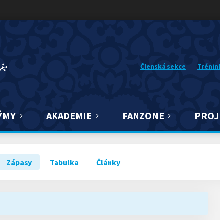
Členská sekce
Trénin
ÝMY
AKADEMIE
FANZONE
PROJ
Zápasy
Tabulka
Články