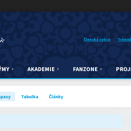
Členská sekce
Trénin
ÝMY
AKADEMIE
FANZONE
PROJ
ápasy
Tabulka
Články