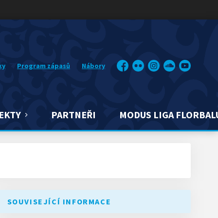
ky
Program zápasů
Nábory
Facebook
Flickr
Instagram
Soundcloud
YouTube
EKTY
PARTNEŘI
MODUS LIGA FLORBAL
SOUVISEJÍCÍ INFORMACE