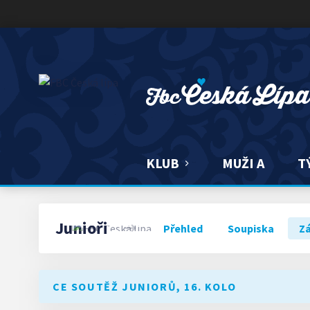
FBC ČESKÁ LÍPA
KLUB
MUŽI A
T
Junioři
Přehled
Soupiska
Z
CE SOUTĚŽ JUNIORŮ, 16. KOLO