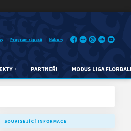
ky
Program zápasů
Nábory
Facebook
Flickr
Instagram
Soundcloud
YouTube
EKTY
PARTNEŘI
MODUS LIGA FLORBAL
SOUVISEJÍCÍ INFORMACE