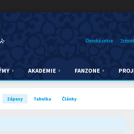
Členská sekce
Trénin
ÝMY
AKADEMIE
FANZONE
PROJ
Zápasy
Tabulka
Články