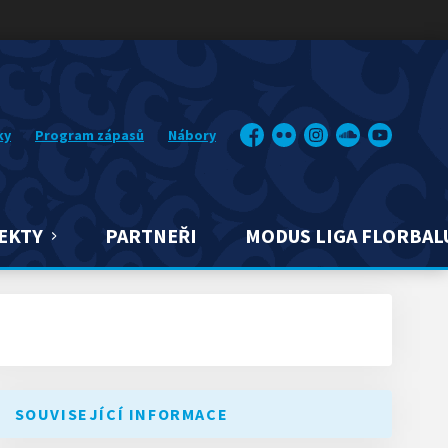
ky
Program zápasů
Nábory
Facebook
Flickr
Instagram
Soundcloud
YouTube
EKTY
PARTNEŘI
MODUS LIGA FLORBAL
SOUVISEJÍCÍ INFORMACE