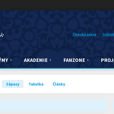
Členská sekce
Trénin
ÝMY
AKADEMIE
FANZONE
PROJ
Zápasy
Tabulka
Články