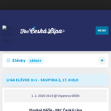
MENU
FBC ČESKÁ LÍPA
Elévky
ZÁPASY
LIGA ELÉVEK 3+1 - SKUPINA 2, 17. KOLO
1. 2. 2026 16:10
@ Vojanova Děčín
Florbal Děčín - FBC Česká Lípa