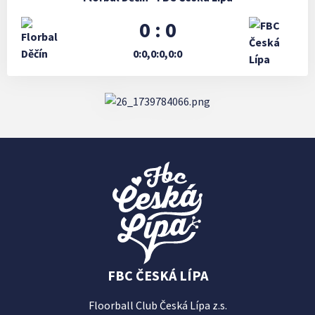
0 : 0
0:0,0:0,0:0
FBC ČESKÁ LÍPA
Floorball Club Česká Lípa z.s.