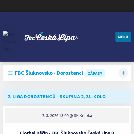
MENU
FBC ČESKÁ LÍPA
FBC Šluknovsko - Dorostenci
ZÁPASY
2. LIGA DOROSTENCŮ - SKUPINA 2, 31. KOLO
7. 3. 2026 13:00
@ SH Krupka
Florbal Děčín - FBC Šluknovsko Česká Lípa B