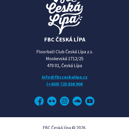
FBC ČESKÁ LÍPA
Floorball Club Česká Lípa z.s.
Moskevská 1712/25
470 01, Česká Lípa
info@fbcceskalipa.cz
(+420) 725 836 906
Facebook
Flickr
Instagram
Soundcloud
YouTube
FBC Česká lípa © 2026.