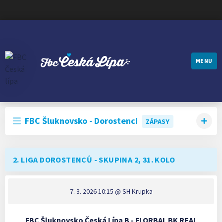
MENU
FBC ČESKÁ LÍPA
FBC Šluknovsko - Dorostenci
ZÁPASY
2. LIGA DOROSTENCŮ - SKUPINA 2, 31. KOLO
7. 3. 2026 10:15
@ SH Krupka
FBC Šluknovsko Česká Lípa B - FLORBAL BK REAL