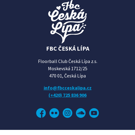
FBC ČESKÁ LÍPA
Floorball Club Česká Lípa z.s.
Moskevská 1712/25
470 01, Česká Lípa
info@fbcceskalipa.cz
(+420) 725 836 906
Facebook
Flickr
Instagram
Soundcloud
YouTube