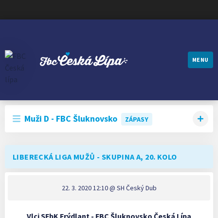
MENU
FBC ČESKÁ LÍPA
Muži D - FBC Šluknovsko
ZÁPASY
LIBERECKÁ LIGA MUŽŮ - SKUPINA A, 20. KOLO
22. 3. 2020 12:10
@ SH Český Dub
Vlci SFbK Frýdlant - FBC Šluknovsko Česká Lípa