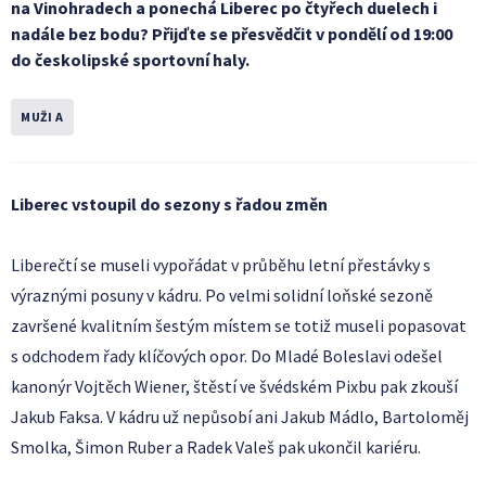
na Vinohradech a ponechá Liberec po čtyřech duelech i
nadále bez bodu? Přijďte se přesvědčit v pondělí od 19:00
do českolipské sportovní haly.
MUŽI A
Liberec vstoupil do sezony s řadou změn
Liberečtí se museli vypořádat v průběhu letní přestávky s
výraznými posuny v kádru. Po velmi solidní loňské sezoně
završené kvalitním šestým místem se totiž museli popasovat
s odchodem řady klíčových opor. Do Mladé Boleslavi odešel
kanonýr Vojtěch Wiener, štěstí ve švédském Pixbu pak zkouší
Jakub Faksa. V kádru už nepůsobí ani Jakub Mádlo, Bartoloměj
Smolka, Šimon Ruber a Radek Valeš pak ukončil kariéru.