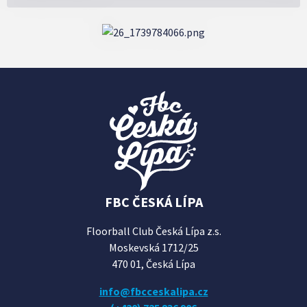
FBC ČESKÁ LÍPA
Floorball Club Česká Lípa z.s.
Moskevská 1712/25
470 01, Česká Lípa
info@fbcceskalipa.cz