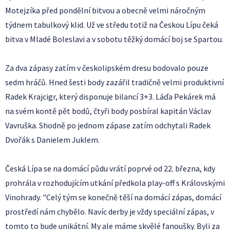
Motejzíka před pondělní bitvou a obecně velmi náročným
týdnem tabulkový klid. Už ve středu totiž na Českou Lípu čeká
bitva v Mladé Boleslavi a v sobotu těžký domácí boj se Spartou.
Za dva zápasy zatím v českolipském dresu bodovalo pouze
sedm hráčů. Hned šesti body zazářil tradičně velmi produktivní
Radek Krajcigr, který disponuje bilancí 3+3. Láďa Pekárek má
na svém kontě pět bodů, čtyři body posbíral kapitán Václav
Vavruška. Shodně po jednom zápase zatím odchytali Radek
Dvořák s Danielem Juklem.
Česká Lípa se na domácí půdu vrátí poprvé od 22. března, kdy
prohrála v rozhodujícím utkání předkola play-off s Královskými
Vinohrady. "Celý tým se konečně těší na domácí zápas, domácí
prostředí nám chybělo. Navíc derby je vždy speciální zápas, v
tomto to bude unikátní. My ale máme skvělé fanoušky. Byli za