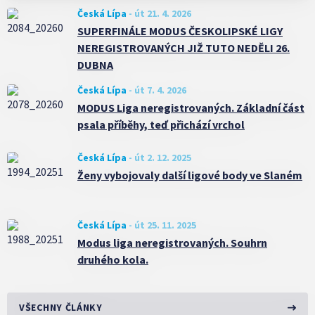
Česká Lípa
-
út 21. 4. 2026
SUPERFINÁLE MODUS ČESKOLIPSKÉ LIGY
NEREGISTROVANÝCH JIŽ TUTO NEDĚLI 26.
DUBNA
Česká Lípa
-
út 7. 4. 2026
MODUS Liga neregistrovaných. Základní část
psala příběhy, teď přichází vrchol
Česká Lípa
-
út 2. 12. 2025
Ženy vybojovaly další ligové body ve Slaném
Česká Lípa
-
út 25. 11. 2025
Modus liga neregistrovaných. Souhrn
druhého kola.
VŠECHNY ČLÁNKY