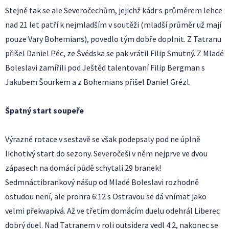
Stejně tak se ale Severočechům, jejichž kádr s průměrem lehce
nad 21 let patří k nejmladším v soutěži (mladší průměr už mají
pouze Vary Bohemians), povedlo tým dobře doplnit. Z Tatranu
přišel Daniel Péc, ze Švédska se pak vrátil Filip Smutný. Z Mladé
Boleslavi zamířili pod Ještěd talentovaní Filip Bergman s
Jakubem Šourkem a z Bohemians přišel Daniel Grézl.
Špatný start soupeře
Výrazné rotace v sestavě se však podepsaly pod ne úplně
lichotivý start do sezony. Severočeši v něm nejprve ve dvou
zápasech na domácí půdě schytali 29 branek!
Sedmnáctibrankový nášup od Mladé Boleslavi rozhodně
ostudou není, ale prohra 6:12 s Ostravou se dá vnímat jako
velmi překvapivá. Až ve třetím domácím duelu odehrál Liberec
dobrý duel. Nad Tatranem v roli outsidera vedl 4:2, nakonec se