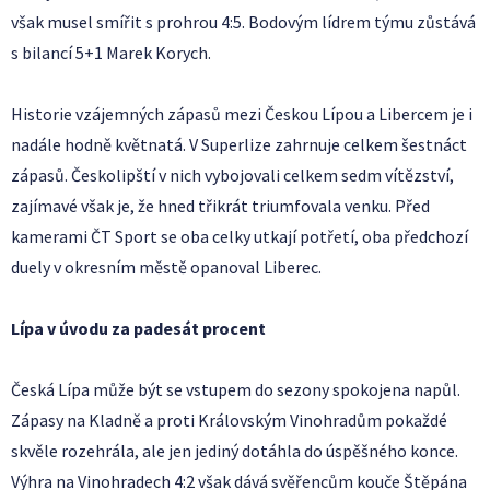
však musel smířit s prohrou 4:5. Bodovým lídrem týmu zůstává
s bilancí 5+1 Marek Korych.
Historie vzájemných zápasů mezi Českou Lípou a Libercem je i
nadále hodně květnatá. V Superlize zahrnuje celkem šestnáct
zápasů. Českolipští v nich vybojovali celkem sedm vítězství,
zajímavé však je, že hned třikrát triumfovala venku. Před
kamerami ČT Sport se oba celky utkají potřetí, oba předchozí
duely v okresním městě opanoval Liberec.
Lípa v úvodu za padesát procent
Česká Lípa může být se vstupem do sezony spokojena napůl.
Zápasy na Kladně a proti Královským Vinohradům pokaždé
skvěle rozehrála, ale jen jediný dotáhla do úspěšného konce.
Výhra na Vinohradech 4:2 však dává svěřencům kouče Štěpána