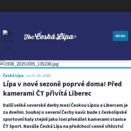
MENU
FBC ČESKÁ LÍPA
Česká Lípa
-
ne 5. 10. 2025
Lípa v nové sezoně poprvé doma! Před
kamerami ČT přivítá Liberec
Další velké severské derby mezi Českou Lípou a Libercem je
za dveřmi. Souboj o severní Čechy navíc bude z českolipské
sportovní haly stejně jako loni přenášet kamerami stanice
ČT Sport. Naváže Česká Lípa na předchozí cenné vítězství