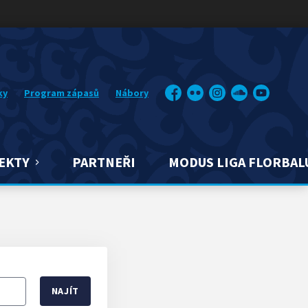
ky
Program zápasů
Nábory
Facebook
Flickr
Instagram
Soundcloud
YouTube
EKTY
PARTNEŘI
MODUS LIGA FLORBAL
NAJÍT