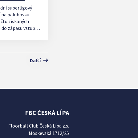
ední superligový
í na palubovku
čtu získaných
 do zápasu vstupují
á v 17:00.
Další
FBC ČESKÁ LÍPA
Floorball Club Česká Lípa z.s.
Moskevská 1712/25