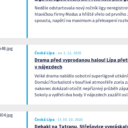
Neděle odstartovala nový ročník ligy neregistr
hlavičkou firmy Modus a hřiště vřelo od prvního
spousta, napětí na maximum a překvapení rozh
Česká Lípa
-
ne 2. 11. 2025
Drama před vyprodanou halou! Lípa přetl
v nájezdech
Velké drama nabídlo sobotní superligové utkání 
Domácí florbalisté v bouřlivé atmosféře zcela 
nakonec dokázali otočit nepříznivý průběh záp
Sokoly a vydřeli dva body. V nájezdech zazářil o
Dvořák, jediný gól penaltové loterie vsítil Jakub
Česká Lípa
-
čt 30. 10. 2025
Debakl na Tatranu. Střešovice vypráskal