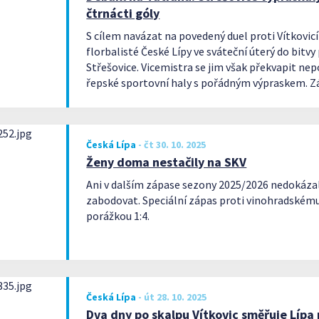
čtrnácti góly
S cílem navázat na povedený duel proti Vítkovic
florbalisté České Lípy ve sváteční úterý do bitvy
Střešovice. Vicemistra se jim však překvapit nepo
řepské sportovní haly s pořádným výpraskem. Z
nejproduktivnějšího českolipského útočníka Rad
mírnila vysokou prohru 2:14.
Česká Lípa
-
čt 30. 10. 2025
Ženy doma nestačily na SKV
Ani v dalším zápase sezony 2025/2026 nedokázal
zabodovat. Speciální zápas proti vinohradskému
porážkou 1:4.
Česká Lípa
-
út 28. 10. 2025
Dva dny po skalpu Vítkovic směřuje Lípa 