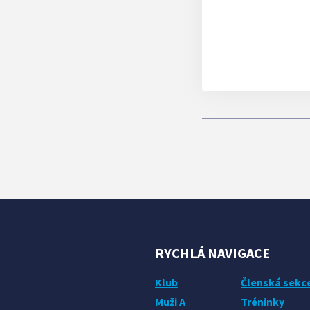
RYCHLÁ NAVIGACE
Klub
Členská sekc
Muži A
Tréninky