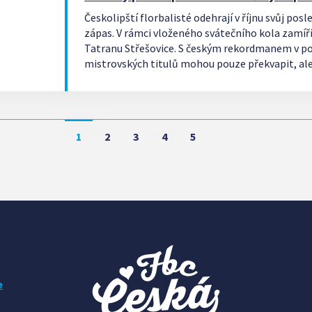
Českolipští florbalisté odehrají v říjnu svůj posl
zápas. V rámci vloženého svátečního kola zamíř
Tatranu Střešovice. S českým rekordmanem v po
mistrovských titulů mohou pouze překvapit, ale
po cenném skalpu Vítkovic. Utkání v Řepích začín
1
2
3
4
5
e