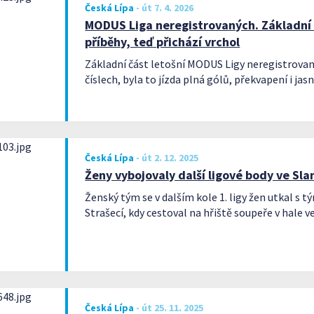
Česká Lípa
-
út 7. 4. 2026
MODUS Liga neregistrovaných. Základní 
příběhy, teď přichází vrchol
Základní část letošní MODUS Ligy neregistrovan
číslech, byla to jízda plná gólů, překvapení i ja
Česká Lípa
-
út 2. 12. 2025
Ženy vybojovaly další ligové body ve Sl
Ženský tým se v dalším kole 1. ligy žen utkal s
Strašecí, kdy cestoval na hřiště soupeře v hale 
Česká Lípa
-
út 25. 11. 2025