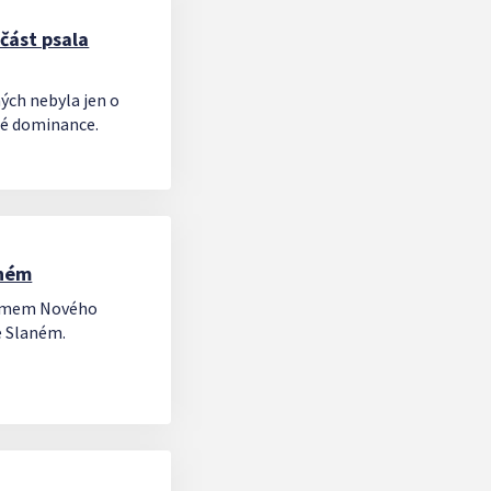
část psala
ých nebyla jen o
sné dominance.
aném
 týmem Nového
ve Slaném.