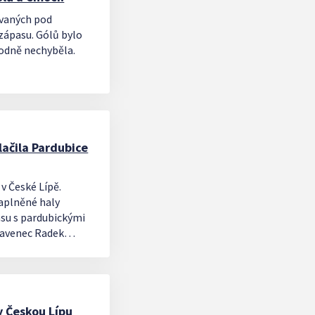
ovaných pod
 zápasu. Gólů bylo
odně nechyběla.
ačila Pardubice
v České Lípě.
zaplněné haly
asu s pardubickými
slavenec Radek
 Bína.
y Českou Lípu