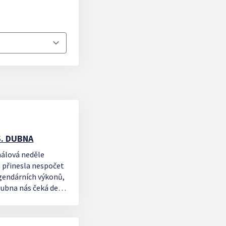
6. DUBNA
nálová neděle
á přinesla nespočet
gendárních výkonů,
 dubna nás čeká den,
igy
skuteční ve SSH ( TJ