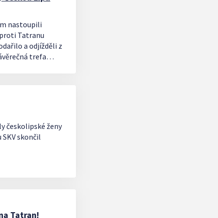
ím nastoupili
 proti Tatranu
dařilo a odjížděli z
ávěrečná trefa
ka Krajcigra už jen
y českolipské ženy
 SKV skončil
na Tatran!