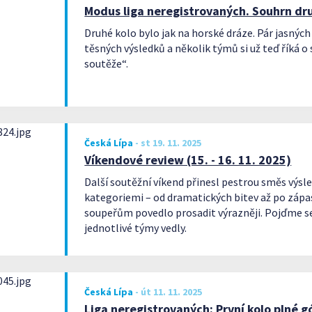
Modus liga neregistrovaných. Souhrn dr
Druhé kolo bylo jak na horské dráze. Pár jasných
těsných výsledků a několik týmů si už teď říká o
soutěže“.
Česká Lípa
-
st 19. 11. 2025
Víkendové review (15. - 16. 11. 2025)
Další soutěžní víkend přinesl pestrou směs výsl
kategoriemi – od dramatických bitev až po zápas
soupeřům povedlo prosadit výrazněji. Pojďme se 
jednotlivé týmy vedly.
Česká Lípa
-
út 11. 11. 2025
Liga neregistrovaných: První kolo plné g