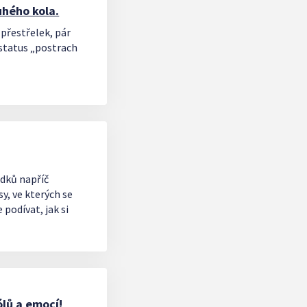
uhého kola.
 přestřelek, pár
 status „postrach
edků napříč
y, ve kterých se
podívat, jak si
ólů a emocí!