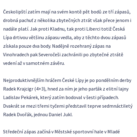
Českolipští zatím mají na svém kontě pět bodů ze tří zápasů,
drobná pachuť z několika zbytečných ztrát však přece jenom i
nadále platí. Jak proti Kladnu, tak proti Liberci totiž Česká
Lípa drtivou většinu zápasu vedla, aby z těchto dvou zápasů
získala pouze dva body. Nadějně rozehraný zápas na
Vinohradech pak Severočeši zachránili po zbytečné ztrátě
vedení až v samotném závěru.
Nejproduktivnějším hráčem České Lípy je po pondělním derby
Radek Krajcigr (4+3), hned za ním je jeho parťák z elitní lajny
Ladislav Pekárek, který zatím bodoval v šesti případech.
Dvakrát se mezi třemi tyčemi představil teprve sedmnáctiletý
Radek Dvořák, jednou Daniel Jukl.
Středeční zápas začíná v Městské sportovní hale v Mladé