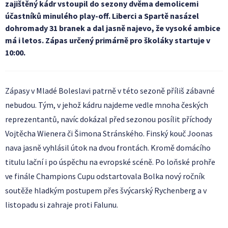
zajištěný kádr vstoupil do sezony dvěma demolicemi
účastníků minulého play-off. Liberci a Spartě nasázel
dohromady 31 branek a dal jasně najevo, že vysoké ambice
má i letos. Zápas určený primárně pro školáky startuje v
10:00.
Zápasy v Mladé Boleslavi patrně v této sezoně příliš zábavné
nebudou. Tým, v jehož kádru najdeme vedle mnoha českých
reprezentantů, navíc dokázal před sezonou posílit příchody
Vojtěcha Wienera či Šimona Stránského. Finský kouč Joonas
nava jasně vyhlásil útok na dvou frontách. Kromě domácího
titulu lační i po úspěchu na evropské scéně. Po loňské prohře
ve finále Champions Cupu odstartovala Bolka nový ročník
soutěže hladkým postupem přes švýcarský Rychenberg a v
listopadu si zahraje proti Falunu.