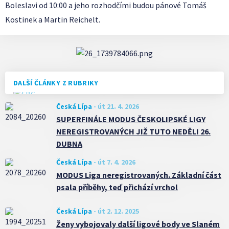
Boleslavi od 10:00 a jeho rozhodčími budou pánové Tomáš
Kostinek a Martin Reichelt.
DALŠÍ ČLÁNKY Z RUBRIKY
Česká Lípa
-
út 21. 4. 2026
SUPERFINÁLE MODUS ČESKOLIPSKÉ LIGY
NEREGISTROVANÝCH JIŽ TUTO NEDĚLI 26.
DUBNA
Česká Lípa
-
út 7. 4. 2026
MODUS Liga neregistrovaných. Základní část
psala příběhy, teď přichází vrchol
Česká Lípa
-
út 2. 12. 2025
Ženy vybojovaly další ligové body ve Slaném