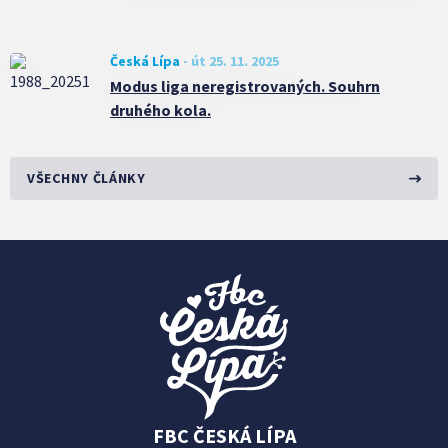
Česká Lípa
-
út 25. 11. 2025
Modus liga neregistrovaných. Souhrn
druhého kola.
VŠECHNY ČLÁNKY
FBC ČESKÁ LÍPA