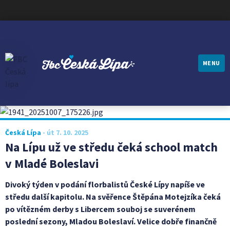
MENU
FBC ČESKÁ LÍPA
Česká Lípa
-
út 7. 10. 2025
Na Lípu už ve středu čeká school match
v Mladé Boleslavi
Divoký týden v podání florbalistů České Lípy napíše ve
středu další kapitolu. Na svěřence Štěpána Motejzíka čeká
po vítězném derby s Libercem souboj se suverénem
poslední sezony, Mladou Boleslaví. Velice dobře finančně