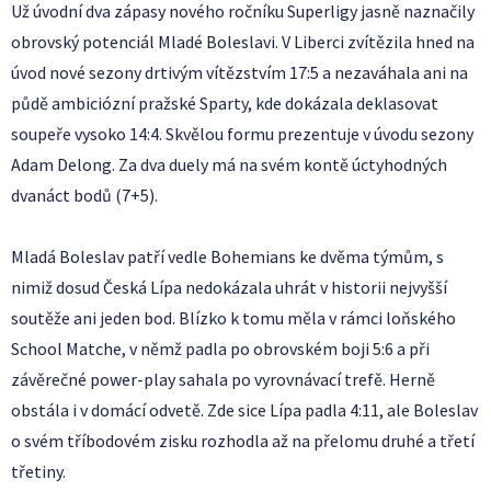
Už úvodní dva zápasy nového ročníku Superligy jasně naznačily
obrovský potenciál Mladé Boleslavi. V Liberci zvítězila hned na
úvod nové sezony drtivým vítězstvím 17:5 a nezaváhala ani na
půdě ambiciózní pražské Sparty, kde dokázala deklasovat
soupeře vysoko 14:4. Skvělou formu prezentuje v úvodu sezony
Adam Delong. Za dva duely má na svém kontě úctyhodných
dvanáct bodů (7+5).
Mladá Boleslav patří vedle Bohemians ke dvěma týmům, s
nimiž dosud Česká Lípa nedokázala uhrát v historii nejvyšší
soutěže ani jeden bod. Blízko k tomu měla v rámci loňského
School Matche, v němž padla po obrovském boji 5:6 a při
závěrečné power-play sahala po vyrovnávací trefě. Herně
obstála i v domácí odvetě. Zde sice Lípa padla 4:11, ale Boleslav
o svém tříbodovém zisku rozhodla až na přelomu druhé a třetí
třetiny.