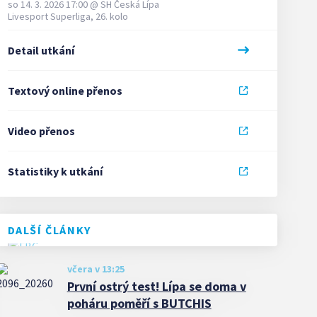
so 14. 3. 2026 17:00
@
SH Česká Lípa
Livesport Superliga, 26. kolo
Detail utkání
Textový online přenos
Video přenos
Statistiky k utkání
DALŠÍ ČLÁNKY
včera v 13:25
První ostrý test! Lípa se doma v
poháru poměří s BUTCHIS