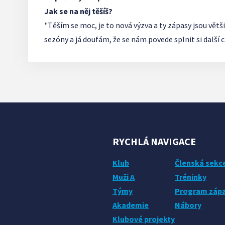
Jak se na něj těšíš?
"Těším se moc, je to nová výzva a ty zápasy jsou větš
sezóny a já doufám, že se nám povede splnit si další cí
RYCHLÁ NAVIGACE
Klub
Členská sekc
Muži A
Tréninky
Týmy
Program záp
Akademie
Nábory
Klubové projekty