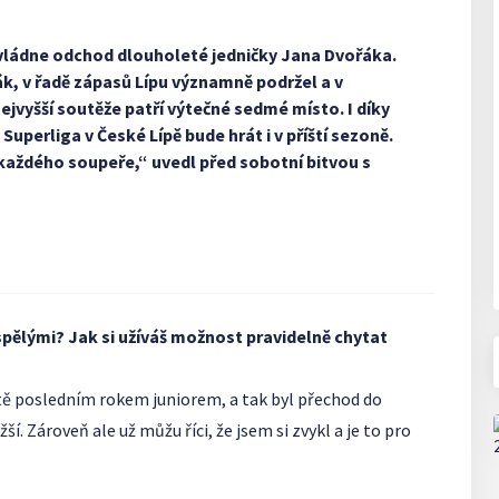
 zvládne odchod dlouholeté jedničky Jana Dvořáka.
, v řadě zápasů Lípu významně podržel a v
jvyšší soutěže patří výtečné sedmé místo. I díky
uperliga v České Lípě bude hrát i v příští sezoně.
každého soupeře,“ uvedl před sobotní bitvou s
pělými? Jak si užíváš možnost pravidelně chytat
ště posledním rokem juniorem, a tak byl přechod do
. Zároveň ale už můžu říci, že jsem si zvykl a je to pro