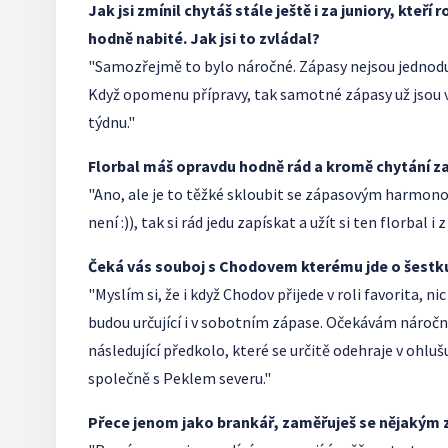
Jak jsi zmínil chytáš stále ještě i za juniory, kteří
hodně nabité. Jak jsi to zvládal?
"Samozřejmě to bylo náročné. Zápasy nejsou jednoduché
Když opomenu přípravy, tak samotné zápasy už jsou
týdnu."
Florbal máš opravdu hodně rád a kromě chytání za 
"Ano, ale je to těžké skloubit se zápasovým harmono
není :)), tak si rád jedu zapískat a užít si ten florbal i
Čeká vás souboj s Chodovem kterému jde o šestku
"Myslím si, že i když Chodov přijede v roli favorita, 
budou určující i v sobotním zápase. Očekávám náročn
následující předkolo, které se určitě odehraje v ohluš
společně s Peklem severu."
Přece jenom jako brankář, zaměřuješ se nějakým z