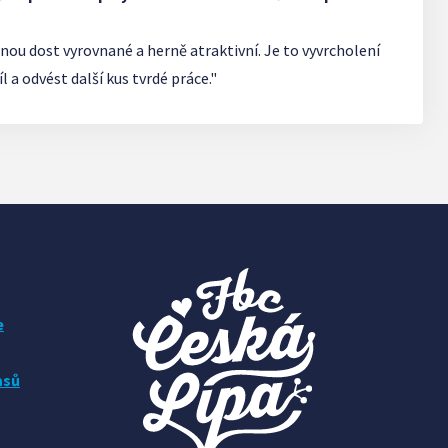
inou dost vyrovnané a herně atraktivní. Je to vyvrcholení
l a odvést další kus tvrdé práce."
e
asů