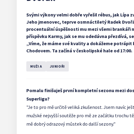
Svými výkony velmi dobře vyřešil rébus, jak Lípa
Jeho jmenovec, teprve osmnáctiletý Radek Dvořák
procentuální úspěšnosti mu mezi všemi brankáři ne
příspěvku Karmy, jak se mu odedávna přezdívá, se S
„Víme, že máme své kvality a dokážeme potrápit 
Chodovem. Ta začíná v českolipské hale od 17:00.
MUŽI A
JUNIOŘI
Pomalu finišuješ první kompletní sezonu mezi dos
Superligu?
"Je to pro mě určitě veliká zkušenost. Jsem navíc je
mužské nejvyšší soutěže pro mě ze začátku trochu těžší
mě dobrý odrazový můstek do další sezony."