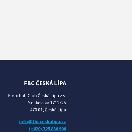
FBC ČESKÁ LÍPA
Floorball Club Česká Lípa z.s.
Moskevská 1712/25
470 01, Česká Lípa
info@fbcceskalipa.cz
(+420) 725 836 906