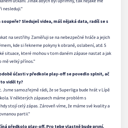
daném utkání. Jinak abych byl upřímný, tak nějaké mé
 nesleduji."
 soupeře? Sleduješ videa, máš nějaká data, radíš se s
at na sestřihy. Zaměřuji se na nebezpečné hráče a jejich
 týmem, kde si řekneme pokyny k obraně, oslabení, atd. S
aké situace, které mohou v tom daném zápase nastat a jak
ro mě velký přínos."
odobě účasti v předkole play-off se povedlo splnit, ač
to viděl ty?
 Jsme samozřejmě rádi, že se Superliga bude hrát v Lípě
předkola. V některých zápasech máme problém s
dy stojí celý zápas. Zároveň víme, že máme své kvality a
vnanou partii."
ná předkolo play-off. Pro tebe vlastně bude první.