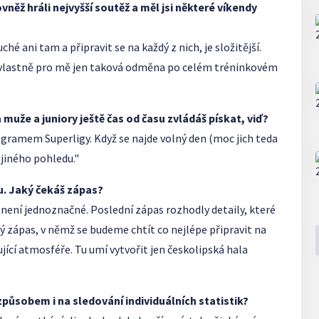
 rovněž hráli nejvyšší soutěž a měl jsi některé víkendy
 ani tam a připravit se na každý z nich, je složitější.
 vlastně pro mě jen taková odměna po celém tréninkovém
muže a juniory ještě čas od času zvládáš pískat, viď?
gramem Superligy. Když se najde volný den (moc jich teda
 z jiného pohledu."
. Jaký čekáš zápas?
nic není jednoznačné. Poslední zápas rozhodly detaily, které
ý zápas, v němž se budeme chtít co nejlépe připravit na
ující atmosféře. Tu umí vytvořit jen českolipská hala
působem i na sledování individuálních statistik?