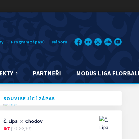
ky
Program zápasů
Nábory
Facebook
Flickr
Instagram
Soundcloud
YouTube
EKTY
PARTNEŘI
MODUS LIGA FLORBAL
SOUVISEJÍCÍ ZÁPAS
Č. Lípa
Chodov
6:7
(1:2,2:2,3:3)