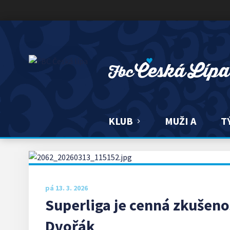
FBC ČESKÁ LÍPA
KLUB
MUŽI A
T
pá 13. 3. 2026
Superliga je cenná zkušeno
Dvořák