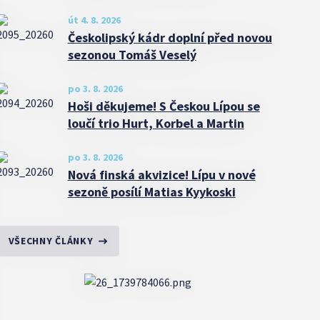
út 4. 8. 2026
Českolipský kádr doplní před novou
sezonou Tomáš Veselý
po 3. 8. 2026
Hoši děkujeme! S Českou Lípou se
loučí trio Hurt, Korbel a Martin
po 3. 8. 2026
Nová finská akvizice! Lípu v nové
sezoně posílí Matias Kyykoski
VŠECHNY ČLÁNKY