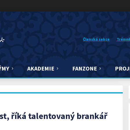
Členská sekce
Trénin
ÝMY
AKADEMIE
FANZONE
PROJ
st, říká talentovaný brankář