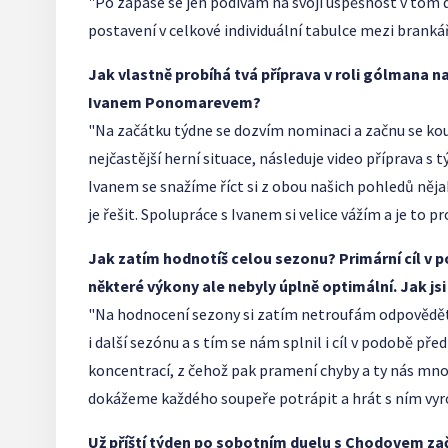
"Po zápase se jen podívám na svojí úspěšnost v tom 
postavení v celkové individuální tabulce mezi brankáři
Jak vlastně probíhá tvá příprava v roli gólmana na
Ivanem Ponomarevem?
"Na začátku týdne se dozvím nominaci a začnu se kouk
nejčastější herní situace, následuje video příprava s
Ivanem se snažíme říct si z obou našich pohledů něj
je řešit. Spolupráce s Ivanem si velice vážím a je to p
Jak zatím hodnotíš celou sezonu? Primární cíl v p
některé výkony ale nebyly úplně optimální. Jak jsi 
"Na hodnocení sezony si zatím netroufám odpovědět.
i další sezónu a s tím se nám splnil i cíl v podobě 
koncentrací, z čehož pak pramení chyby a ty nás mnoh
dokážeme každého soupeře potrápit a hrát s ním vyro
Už příští týden po sobotním duelu s Chodovem začí