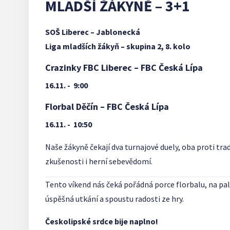
MLADŠÍ ŽÁKYNĚ – 3+1
SOŠ Liberec – Jablonecká
Liga mladších žákyň – skupina 2, 8. kolo
Crazinky FBC Liberec – FBC Česká Lípa
16.11. - 9:00
Florbal Děčín – FBC Česká Lípa
16.11. - 10:50
Naše žákyně čekají dva turnajové duely, oba proti tra
zkušenosti i herní sebevědomí.
Tento víkend nás čeká pořádná porce florbalu, na p
úspěšná utkání a spoustu radosti ze hry.
Českolipské srdce bije naplno!