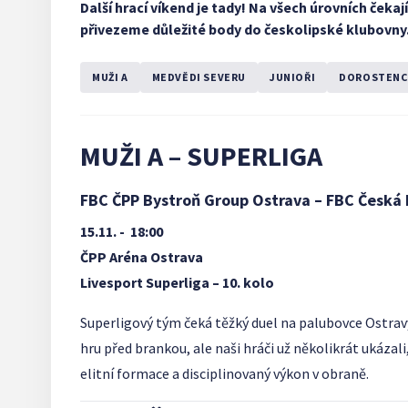
Další hrací víkend je tady! Na všech úrovních čeka
přivezeme důležité body do českolipské klubovny.
MUŽI A
MEDVĚDI SEVERU
JUNIOŘI
DOROSTENC
MUŽI A – SUPERLIGA
FBC ČPP Bystroň Group Ostrava – FBC Česká 
15.11. - 18:00
ČPP Aréna Ostrava
Livesport Superliga – 10. kolo
Superligový tým čeká těžký duel na palubovce Ostravy
hru před brankou, ale naši hráči už několikrát ukázali
elitní formace a disciplinovaný výkon v obraně.