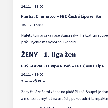
16.11. -
13:00
Florbal Chomutov – FBC Česká Lípa white
16.11. - 15:00
Nabitý turnaj čeká naše starší žáky. Tři kvalitní s
práci, rychlost a výbornou kondici.
ŽENY – 1. liga žen
FBŠ SLAVIA Fat Pipe Plzeň – FBC Česká Lípa
16.11. -
19:00
Slavia VŠ Plzeň
Ženy čeká večerní zápas na půdě Plzně. Soupeř je dom
a mohou pomýšlet na úspěch, pokud udrží kompaktní o