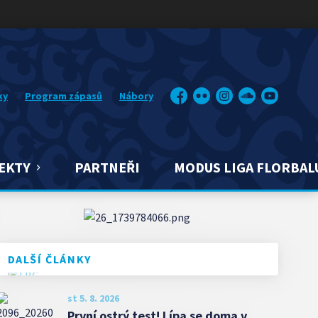
ky
Program zápasů
Nábory
Facebook
Flickr
Instagram
Soundcloud
YouTube
EKTY
PARTNEŘI
MODUS LIGA FLORBAL
DALŠÍ ČLÁNKY
st 5. 8. 2026
První ostrý test! Lípa se doma v