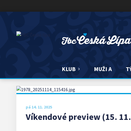
FBC ČESKÁ LÍPA
KLUB
MUŽI A
T
pá 14. 11. 2025
Víkendové preview (15. 11. 