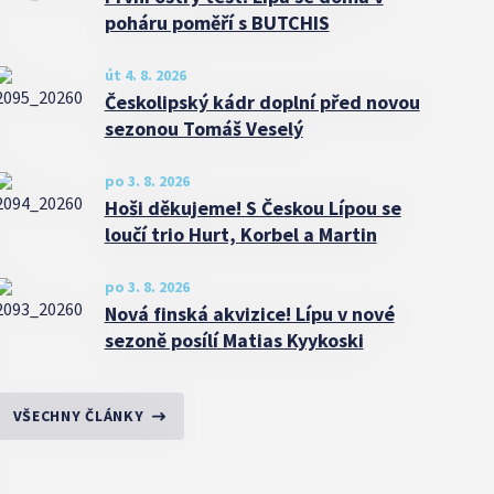
poháru poměří s BUTCHIS
út 4. 8. 2026
Českolipský kádr doplní před novou
sezonou Tomáš Veselý
po 3. 8. 2026
Hoši děkujeme! S Českou Lípou se
loučí trio Hurt, Korbel a Martin
po 3. 8. 2026
Nová finská akvizice! Lípu v nové
sezoně posílí Matias Kyykoski
VŠECHNY ČLÁNKY