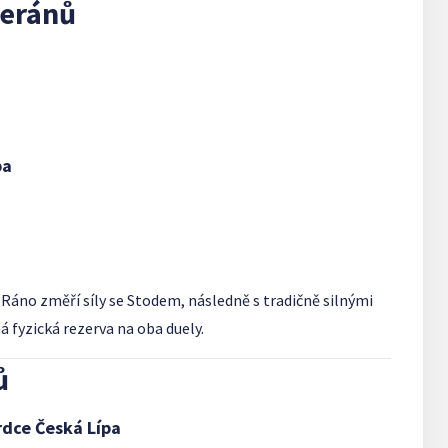
teránů
pa
áno změří síly se Stodem, následně s tradičně silnými
 fyzická rezerva na oba duely.
ů
rdce Česká Lípa