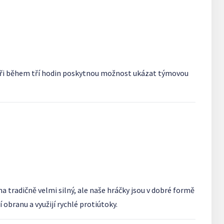
oupeři během tří hodin poskytnou možnost ukázat týmovou
a tradičně velmi silný, ale naše hráčky jsou v dobré formě
branu a využijí rychlé protiútoky.