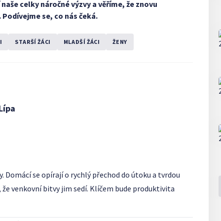
jí naše celky náročné výzvy a věříme, že znovu
 Podívejme se, co nás čeká.
I
STARŠÍ ŽÁCI
MLADŠÍ ŽÁCI
ŽENY
Lípa
. Domácí se opírají o rychlý přechod do útoku a tvrdou
, že venkovní bitvy jim sedí. Klíčem bude produktivita