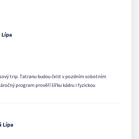
 Lípa
asový trip. Tatranu budou čelit v pozdním sobotním
Náročný program prověří šířku kádru i fyzickou
á Lípa