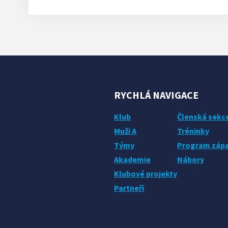
RYCHLÁ NAVIGACE
Klub
Členská sekc
Muži A
Tréninky
Týmy
Program záp
Akademie
Nábory
Klubové projekty
Partneři