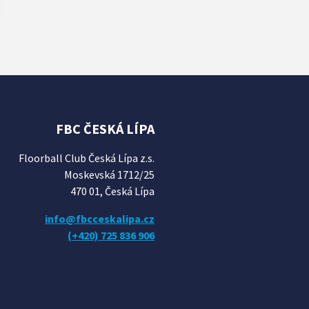
FBC ČESKÁ LÍPA
Floorball Club Česká Lípa z.s.
Moskevská 1712/25
470 01, Česká Lípa
info@fbcceskalipa.cz
(+420) 725 836 906