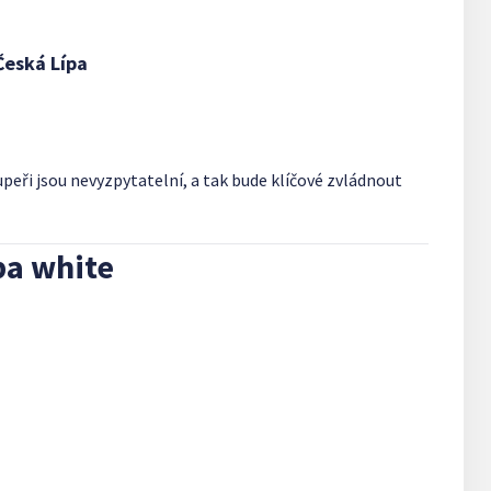
Česká Lípa
upeři jsou nevyzpytatelní, a tak bude klíčové zvládnout
pa white