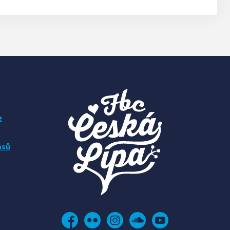
e
asů
Facebook
Flickr
Instagram
Soundcloud
YouTube