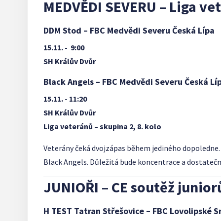
MEDVĚDI SEVERU – Liga ve
DDM Stod – FBC Medvědi Severu Česká Lípa
15.11. -
9:00
SH Králův Dvůr
Black Angels – FBC Medvědi Severu Česká Lí
15.11.
-
11:20
SH Králův Dvůr
Liga veteránů – skupina 2, 8. kolo
Veterány čeká dvojzápas během jediného dopoledne. R
Black Angels. Důležitá bude koncentrace a dostatečná
JUNIOŘI – CE soutěž junior
H TEST Tatran Střešovice – FBC Lovolipské S