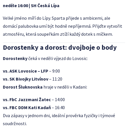
neděle 16:00 | SH Česká Lípa
Velké jméno míří do Lípy. Sparta přijede s ambicemi, ale
domácí palubovka umí být hodně nepříjemná. Přijďte vytvořit
atmosféru, která soupeřkám ztíží každý dotek s míčkem.
Dorostenky a dorost: dvojboje o body
Dorostenky
čeká v neděli výjezd do Lovosic:
vs. ASK Lovosice – LFP
– 9:00
vs. SK Bivojky Litvínov
– 11:20
Dorost Šluknovska
hraje v neděli v Kadani:
vs. FbC Jazzmani Žatec
– 14:00
vs. FBC DDM Kati Kadaň
– 16:40
Dva zápasy v jednom dni, ideální prověrka fyzičky i týmové
soudržnosti.