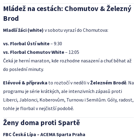
Mládež na cestách: Chomutov & Železný
Brod
Mladší žáci (white)
v sobotu vyrazí do Chomutova:
vs. Florbal Ústí white
– 9:30
vs. Florbal Chomutov White
– 12:05
Čeká je herní maraton, kde rozhodne nasazení a chuť běhat až
do poslední minuty.
Elévové & přípravka
to roztočí v neděli v
Železném Brodě
. Na
programu je série krátkých, ale intenzivních zápasů proti
Liberci, Jablonci, Koberovům, Turnovu i Semilům. Góly, radost,
tohle je florbal v nejčistší podobě.
Ženy doma proti Spartě
FBC Česká Lípa – ACEMA Sparta Praha