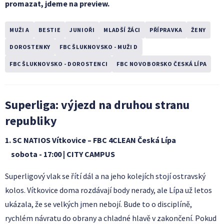
promazat, jdeme na preview.
MUŽI A
BESTIE
JUNIOŘI
MLADŠÍ ŽÁCI
PŘÍPRAVKA
ŽENY
DOROSTENKY
FBC ŠLUKNOVSKO - MUŽI D
FBC ŠLUKNOVSKO - DOROSTENCI
FBC NOVOBORSKO ČESKÁ LÍPA
Superliga: výjezd na druhou stranu
republiky
1. SC NATIOS Vítkovice – FBC 4CLEAN Česká Lípa
sobota - 17:00 | CITY CAMPUS
Superligový vlak se řítí dál a na jeho kolejích stojí ostravský
kolos. Vítkovice doma rozdávají body nerady, ale Lípa už letos
ukázala, že se velkých jmen nebojí. Bude to o disciplíně,
rychlém návratu do obrany a chladné hlavě v zakončení. Pokud