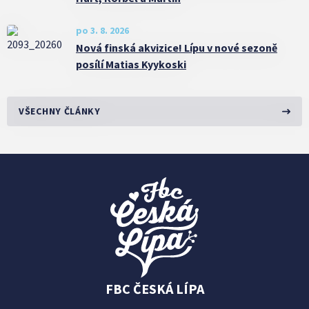
po 3. 8. 2026
Nová finská akvizice! Lípu v nové sezoně
posílí Matias Kyykoski
VŠECHNY ČLÁNKY
FBC ČESKÁ LÍPA