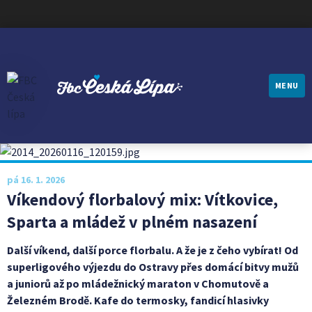
MENU
FBC ČESKÁ LÍPA
pá 16. 1. 2026
Víkendový florbalový mix: Vítkovice,
Sparta a mládež v plném nasazení
Další víkend, další porce florbalu. A že je z čeho vybírat! Od
superligového výjezdu do Ostravy přes domácí bitvy mužů
a juniorů až po mládežnický maraton v Chomutově a
Železném Brodě. Kafe do termosky, fandicí hlasivky