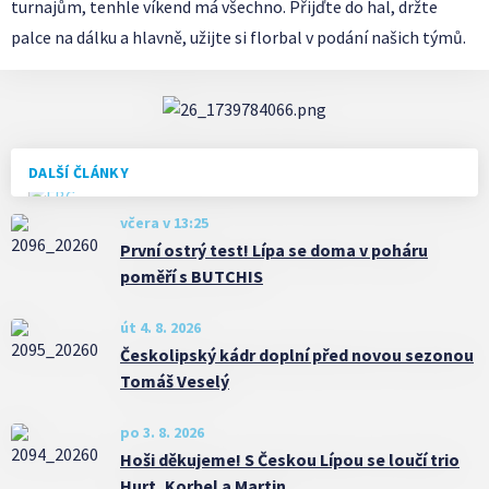
turnajům, tenhle víkend má všechno. Přijďte do hal, držte
palce na dálku a hlavně, užijte si florbal v podání našich týmů.
DALŠÍ ČLÁNKY
včera v 13:25
První ostrý test! Lípa se doma v poháru
poměří s BUTCHIS
út 4. 8. 2026
Českolipský kádr doplní před novou sezonou
Tomáš Veselý
po 3. 8. 2026
Hoši děkujeme! S Českou Lípou se loučí trio
Hurt, Korbel a Martin