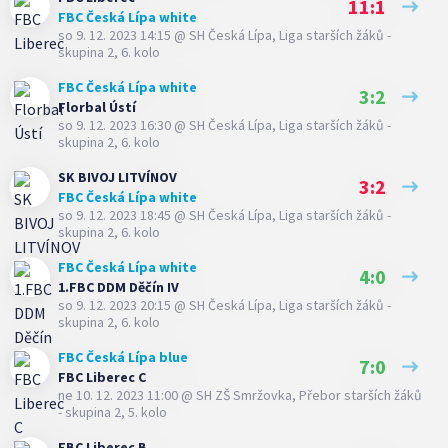
11:1
FBC Česká Lípa white
so 9. 12. 2023 14:15
@
SH Česká Lípa
,
Liga starších žáků -
skupina 2, 6. kolo
FBC Česká Lípa white
3:2
Florbal Ústí
so 9. 12. 2023 16:30
@
SH Česká Lípa
,
Liga starších žáků -
skupina 2, 6. kolo
SK BIVOJ LITVÍNOV
3:2
FBC Česká Lípa white
so 9. 12. 2023 18:45
@
SH Česká Lípa
,
Liga starších žáků -
skupina 2, 6. kolo
FBC Česká Lípa white
4:0
1.FBC DDM Děčín IV
so 9. 12. 2023 20:15
@
SH Česká Lípa
,
Liga starších žáků -
skupina 2, 6. kolo
FBC Česká Lípa blue
7:0
FBC Liberec C
ne 10. 12. 2023 11:00
@
SH ZŠ Smržovka
,
Přebor starších žáků
- skupina 2, 5. kolo
FBC Liberec B