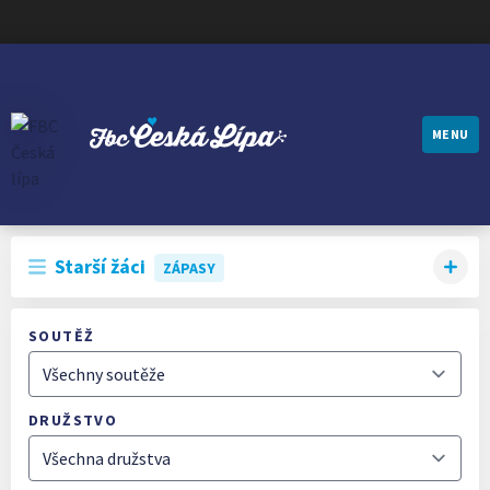
MENU
FBC ČESKÁ LÍPA
Starší žáci
ZÁPASY
SOUTĚŽ
DRUŽSTVO