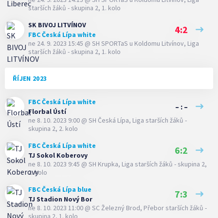
starších žáků - skupina 2, 1. kolo
SK BIVOJ LITVÍNOV
4:2
FBC Česká Lípa white
ne 24. 9. 2023 15:45
@
SH SPORTaS u Koldomu Litvínov
,
Liga
starších žáků - skupina 2, 1. kolo
ŘÍJEN 2023
FBC Česká Lípa white
– : –
Florbal Ústí
ne 8. 10. 2023 9:00
@
SH Česká Lípa
,
Liga starších žáků -
skupina 2, 2. kolo
FBC Česká Lípa white
6:2
TJ Sokol Koberovy
ne 8. 10. 2023 9:45
@
SH Krupka
,
Liga starších žáků - skupina 2,
2. kolo
FBC Česká Lípa blue
7:3
TJ Stadion Nový Bor
ne 8. 10. 2023 11:00
@
SC Železný Brod
,
Přebor starších žáků -
skupina 2, 1. kolo