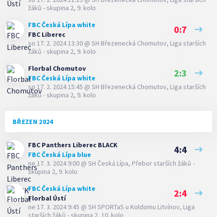
žáků - skupina 2, 9. kolo
FBC Česká Lípa white
0:7
FBC Liberec
so 17. 2. 2024 13:30
@
SH Březenecká Chomutov
,
Liga starších
žáků - skupina 2, 9. kolo
Florbal Chomutov
2:3
FBC Česká Lípa white
so 17. 2. 2024 15:45
@
SH Březenecká Chomutov
,
Liga starších
žáků - skupina 2, 9. kolo
BŘEZEN 2024
FBC Panthers Liberec BLACK
4:4
FBC Česká Lípa blue
ne 17. 3. 2024 9:00
@
SH Česká Lípa
,
Přebor starších žáků -
skupina 2, 9. kolo
FBC Česká Lípa white
2:4
Florbal Ústí
ne 17. 3. 2024 9:45
@
SH SPORTaS u Koldomu Litvínov
,
Liga
starších žáků - skupina 2, 10. kolo