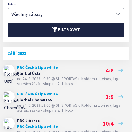
ČAS
FILTROVAT
ZÁŘÍ 2023
FBC Česká Lípa white
4:8
Florbal Ústí
ne 24. 9. 2023 10:30
@
SH SPORTaS u Koldomu Litvínov
,
Liga
starších žáků - skupina 2, 1. kolo
FBC Česká Lípa white
1:5
Florbal Chomutov
ne 24. 9. 2023 12:00
@
SH SPORTaS u Koldomu Litvínov
,
Liga
starších žáků - skupina 2, 1. kolo
FBC Liberec
10:4
FBC Česká Lípa white
ne 24. 9. 2023 14:15
@
SH SPORTaS u Koldomu Litvínov
,
Liga