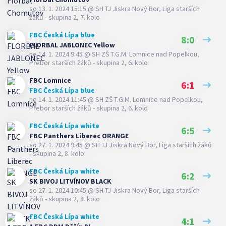
so 13. 1. 2024 15:15
@
SH TJ Jiskra Nový Bor
,
Liga starších
žáků - skupina 2, 7. kolo
FBC Česká Lípa blue
8:0
FLORBAL JABLONEC Yellow
ne 14. 1. 2024 9:45
@
SH ZŠ T.G.M. Lomnice nad Popelkou
,
Přebor starších žáků - skupina 2, 6. kolo
FBC Lomnice
6:1
FBC Česká Lípa blue
ne 14. 1. 2024 11:45
@
SH ZŠ T.G.M. Lomnice nad Popelkou
,
Přebor starších žáků - skupina 2, 6. kolo
FBC Česká Lípa white
6:5
FBC Panthers Liberec ORANGE
so 27. 1. 2024 9:45
@
SH TJ Jiskra Nový Bor
,
Liga starších žáků
- skupina 2, 8. kolo
FBC Česká Lípa white
6:2
SK BIVOJ LITVÍNOV BLACK
so 27. 1. 2024 10:45
@
SH TJ Jiskra Nový Bor
,
Liga starších
žáků - skupina 2, 8. kolo
FBC Česká Lípa white
4:1