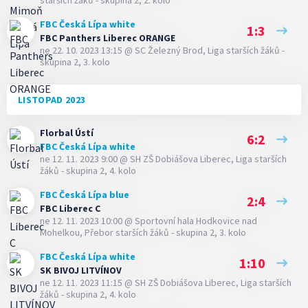
starších žáků - skupina 2, 2. kolo
FBC Česká Lípa white
1:3
FBC Panthers Liberec ORANGE
ne 22. 10. 2023 13:15
@
SC Železný Brod
,
Liga starších žáků -
skupina 2, 3. kolo
LISTOPAD 2023
Florbal Ústí
6:2
FBC Česká Lípa white
ne 12. 11. 2023 9:00
@
SH ZŠ Dobiášova Liberec
,
Liga starších
žáků - skupina 2, 4. kolo
FBC Česká Lípa blue
2:4
FBC Liberec C
ne 12. 11. 2023 10:00
@
Sportovní hala Hodkovice nad
Mohelkou
,
Přebor starších žáků - skupina 2, 3. kolo
FBC Česká Lípa white
1:10
SK BIVOJ LITVÍNOV
ne 12. 11. 2023 11:15
@
SH ZŠ Dobiášova Liberec
,
Liga starších
žáků - skupina 2, 4. kolo