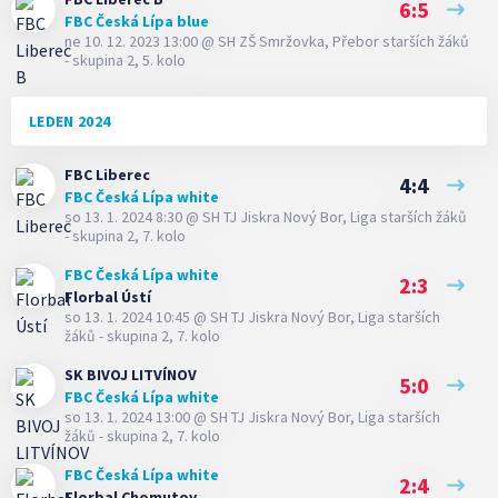
6:5
FBC Česká Lípa blue
ne 10. 12. 2023 13:00
@
SH ZŠ Smržovka
,
Přebor starších žáků
- skupina 2, 5. kolo
LEDEN 2024
FBC Liberec
4:4
FBC Česká Lípa white
so 13. 1. 2024 8:30
@
SH TJ Jiskra Nový Bor
,
Liga starších žáků
- skupina 2, 7. kolo
FBC Česká Lípa white
2:3
Florbal Ústí
so 13. 1. 2024 10:45
@
SH TJ Jiskra Nový Bor
,
Liga starších
žáků - skupina 2, 7. kolo
SK BIVOJ LITVÍNOV
5:0
FBC Česká Lípa white
so 13. 1. 2024 13:00
@
SH TJ Jiskra Nový Bor
,
Liga starších
žáků - skupina 2, 7. kolo
FBC Česká Lípa white
2:4
Florbal Chomutov