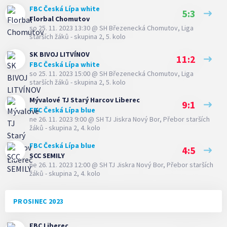
FBC Česká Lípa white
5:3
Florbal Chomutov
so 25. 11. 2023 13:30
@
SH Březenecká Chomutov
,
Liga
starších žáků - skupina 2, 5. kolo
SK BIVOJ LITVÍNOV
11:2
FBC Česká Lípa white
so 25. 11. 2023 15:00
@
SH Březenecká Chomutov
,
Liga
starších žáků - skupina 2, 5. kolo
Mývalové TJ Starý Harcov Liberec
9:1
FBC Česká Lípa blue
ne 26. 11. 2023 9:00
@
SH TJ Jiskra Nový Bor
,
Přebor starších
žáků - skupina 2, 4. kolo
FBC Česká Lípa blue
4:5
SCC SEMILY
ne 26. 11. 2023 12:00
@
SH TJ Jiskra Nový Bor
,
Přebor starších
žáků - skupina 2, 4. kolo
PROSINEC 2023
FBC Liberec