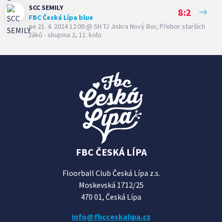
SCC SEMILY
8:2
FBC Česká Lípa blue
ne 21. 4. 2024 12:00
@
SH TJ Jiskra Nový Bor
,
Přebor starších
žáků - skupina 2, 11. kolo
FBC ČESKÁ LÍPA
Floorball Club Česká Lípa z.s.
Moskevská 1712/25
470 01, Česká Lípa
info@fbcceskalipa.cz