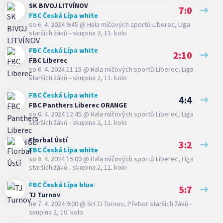
SK BIVOJ LITVÍNOV
7:0
FBC Česká Lípa white
so 6. 4. 2024 9:45
@
Hala míčových sportů Liberec
,
Liga
starších žáků - skupina 2, 11. kolo
FBC Česká Lípa white
2:10
FBC Liberec
so 6. 4. 2024 11:15
@
Hala míčových sportů Liberec
,
Liga
starších žáků - skupina 2, 11. kolo
FBC Česká Lípa white
4:4
FBC Panthers Liberec ORANGE
so 6. 4. 2024 12:45
@
Hala míčových sportů Liberec
,
Liga
starších žáků - skupina 2, 11. kolo
Florbal Ústí
3:2
FBC Česká Lípa white
so 6. 4. 2024 15:00
@
Hala míčových sportů Liberec
,
Liga
starších žáků - skupina 2, 11. kolo
FBC Česká Lípa blue
5:7
TJ Turnov
ne 7. 4. 2024 9:00
@
SH TJ Turnov
,
Přebor starších žáků -
skupina 2, 10. kolo