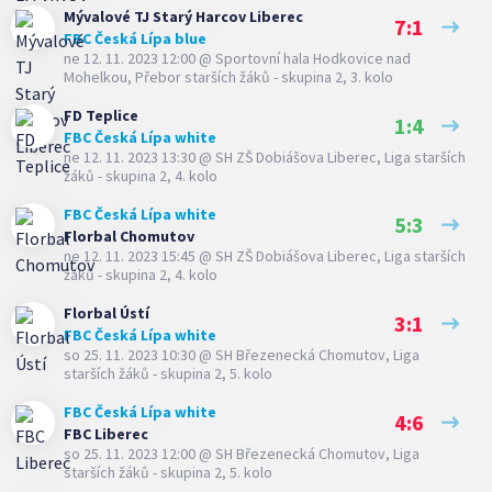
Mývalové TJ Starý Harcov Liberec
7:1
FBC Česká Lípa blue
ne 12. 11. 2023 12:00
@
Sportovní hala Hodkovice nad
Mohelkou
,
Přebor starších žáků - skupina 2, 3. kolo
FD Teplice
1:4
FBC Česká Lípa white
ne 12. 11. 2023 13:30
@
SH ZŠ Dobiášova Liberec
,
Liga starších
žáků - skupina 2, 4. kolo
FBC Česká Lípa white
5:3
Florbal Chomutov
ne 12. 11. 2023 15:45
@
SH ZŠ Dobiášova Liberec
,
Liga starších
žáků - skupina 2, 4. kolo
Florbal Ústí
3:1
FBC Česká Lípa white
so 25. 11. 2023 10:30
@
SH Březenecká Chomutov
,
Liga
starších žáků - skupina 2, 5. kolo
FBC Česká Lípa white
4:6
FBC Liberec
so 25. 11. 2023 12:00
@
SH Březenecká Chomutov
,
Liga
starších žáků - skupina 2, 5. kolo