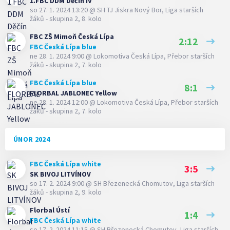
1.FBC DDM Děčín IV
so 27. 1. 2024 13:20
@
SH TJ Jiskra Nový Bor
,
Liga starších
žáků - skupina 2, 8. kolo
FBC ZŠ Mimoň Česká Lípa
2:12
FBC Česká Lípa blue
ne 28. 1. 2024 9:00
@
Lokomotiva Česká Lípa
,
Přebor starších
žáků - skupina 2, 7. kolo
FBC Česká Lípa blue
8:1
FLORBAL JABLONEC Yellow
ne 28. 1. 2024 12:00
@
Lokomotiva Česká Lípa
,
Přebor starších
žáků - skupina 2, 7. kolo
ÚNOR 2024
FBC Česká Lípa white
3:5
SK BIVOJ LITVÍNOV
so 17. 2. 2024 9:00
@
SH Březenecká Chomutov
,
Liga starších
žáků - skupina 2, 9. kolo
Florbal Ústí
1:4
FBC Česká Lípa white
so 17. 2. 2024 11:15
@
SH Březenecká Chomutov
,
Liga starších