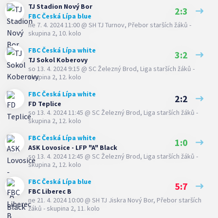
TJ Stadion Nový Bor
2:3
FBC Česká Lípa blue
ne 7. 4. 2024 11:00
@
SH TJ Turnov
,
Přebor starších žáků -
skupina 2, 10. kolo
FBC Česká Lípa white
3:2
TJ Sokol Koberovy
so 13. 4. 2024 9:15
@
SC Železný Brod
,
Liga starších žáků -
skupina 2, 12. kolo
FBC Česká Lípa white
2:2
FD Teplice
so 13. 4. 2024 11:45
@
SC Železný Brod
,
Liga starších žáků -
skupina 2, 12. kolo
FBC Česká Lípa white
1:0
ASK Lovosice - LFP "A" Black
so 13. 4. 2024 12:45
@
SC Železný Brod
,
Liga starších žáků -
skupina 2, 12. kolo
FBC Česká Lípa blue
5:7
FBC Liberec B
ne 21. 4. 2024 10:00
@
SH TJ Jiskra Nový Bor
,
Přebor starších
žáků - skupina 2, 11. kolo