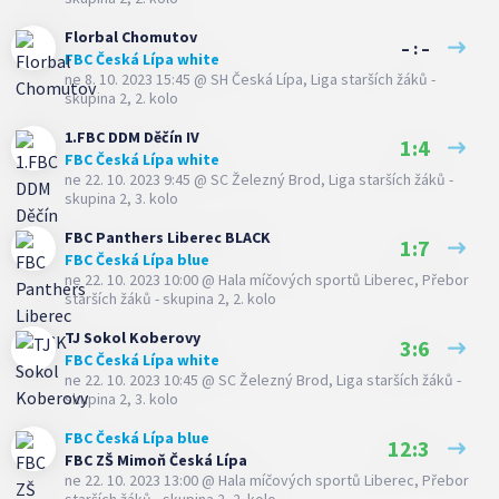
Florbal Chomutov
– : –
FBC Česká Lípa white
ne 8. 10. 2023 15:45
@
SH Česká Lípa
,
Liga starších žáků -
skupina 2, 2. kolo
1.FBC DDM Děčín IV
1:4
FBC Česká Lípa white
ne 22. 10. 2023 9:45
@
SC Železný Brod
,
Liga starších žáků -
skupina 2, 3. kolo
FBC Panthers Liberec BLACK
1:7
FBC Česká Lípa blue
ne 22. 10. 2023 10:00
@
Hala míčových sportů Liberec
,
Přebor
starších žáků - skupina 2, 2. kolo
TJ Sokol Koberovy
3:6
FBC Česká Lípa white
ne 22. 10. 2023 10:45
@
SC Železný Brod
,
Liga starších žáků -
skupina 2, 3. kolo
FBC Česká Lípa blue
12:3
FBC ZŠ Mimoň Česká Lípa
ne 22. 10. 2023 13:00
@
Hala míčových sportů Liberec
,
Přebor