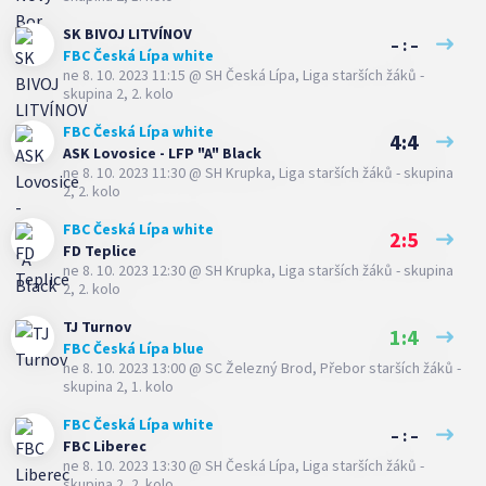
SK BIVOJ LITVÍNOV
– : –
FBC Česká Lípa white
ne 8. 10. 2023 11:15
@
SH Česká Lípa
,
Liga starších žáků -
skupina 2, 2. kolo
FBC Česká Lípa white
4:4
ASK Lovosice - LFP "A" Black
ne 8. 10. 2023 11:30
@
SH Krupka
,
Liga starších žáků - skupina
2, 2. kolo
FBC Česká Lípa white
2:5
FD Teplice
ne 8. 10. 2023 12:30
@
SH Krupka
,
Liga starších žáků - skupina
2, 2. kolo
TJ Turnov
1:4
FBC Česká Lípa blue
ne 8. 10. 2023 13:00
@
SC Železný Brod
,
Přebor starších žáků -
skupina 2, 1. kolo
FBC Česká Lípa white
– : –
FBC Liberec
ne 8. 10. 2023 13:30
@
SH Česká Lípa
,
Liga starších žáků -
skupina 2, 2. kolo