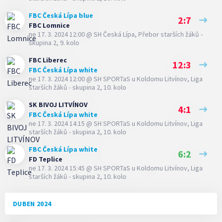
FBC Česká Lípa blue
2:7
FBC Lomnice
ne 17. 3. 2024 12:00
@
SH Česká Lípa
,
Přebor starších žáků -
skupina 2, 9. kolo
FBC Liberec
12:3
FBC Česká Lípa white
ne 17. 3. 2024 12:00
@
SH SPORTaS u Koldomu Litvínov
,
Liga
starších žáků - skupina 2, 10. kolo
SK BIVOJ LITVÍNOV
4:1
FBC Česká Lípa white
ne 17. 3. 2024 14:15
@
SH SPORTaS u Koldomu Litvínov
,
Liga
starších žáků - skupina 2, 10. kolo
FBC Česká Lípa white
6:2
FD Teplice
ne 17. 3. 2024 15:45
@
SH SPORTaS u Koldomu Litvínov
,
Liga
starších žáků - skupina 2, 10. kolo
DUBEN 2024