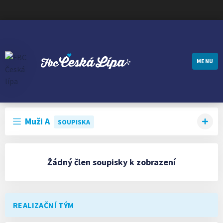
MENU
FBC ČESKÁ LÍPA
Muži A
SOUPISKA
Žádný člen soupisky k zobrazení
REALIZAČNÍ TÝM