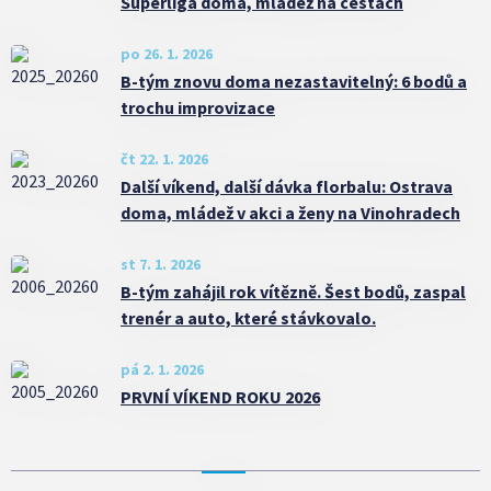
Superliga doma, mládež na cestách
po 26. 1. 2026
B-tým znovu doma nezastavitelný: 6 bodů a
trochu improvizace
čt 22. 1. 2026
Další víkend, další dávka florbalu: Ostrava
doma, mládež v akci a ženy na Vinohradech
st 7. 1. 2026
B-tým zahájil rok vítězně. Šest bodů, zaspal
trenér a auto, které stávkovalo.
pá 2. 1. 2026
PRVNÍ VÍKEND ROKU 2026