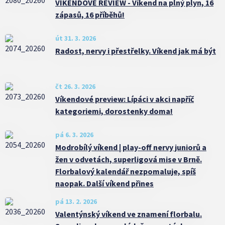
VÍKENDOVÉ REVIEW - Víkend na plný plyn, 16
zápasů, 16 příběhů!
út 31. 3. 2026
Radost, nervy i přestřelky. Víkend jak má být
čt 26. 3. 2026
Víkendové preview: Lípáci v akci napříč
kategoriemi, dorostenky doma!
pá 6. 3. 2026
Modrobílý víkend | play-off nervy juniorů a
žen v odvetách, superligová mise v Brně.
Florbalový kalendář nezpomaluje, spíš
naopak. Další víkend přines
pá 13. 2. 2026
Valentýnský víkend ve znamení florbalu.