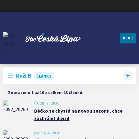
MENU
FBC ČESKÁ LÍPA
Muži B
ČLÁNKY
Zobrazeno 1 až 10 z celkem 13 článků.
út 28. 7. 2026
Béčko se chystá na novou sezonu, chce
zachránit divizi!
po 13. 4. 2026