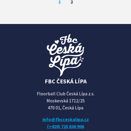
1
2
FBC ČESKÁ LÍPA
Floorball Club Česká Lípa z.s.
Moskevská 1712/25
470 01, Česká Lípa
info@fbcceskalipa.cz
(+420) 725 836 906