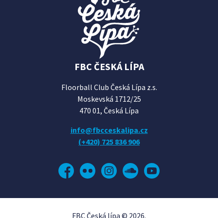
FBC ČESKÁ LÍPA
Floorball Club Česká Lípa z.s.
Moskevská 1712/25
470 01, Česká Lípa
info@fbcceskalipa.cz
(+420) 725 836 906
Facebook
Flickr
Instagram
Soundcloud
YouTube
FBC Česká lípa © 2026.