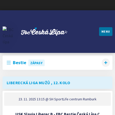
MENU
FBC ČESKÁ LÍPA
Bestie
ZÁPASY
LIBERECKÁ LIGA MUŽŮ , 12. KOLO
23. 11. 2025 13:15
@ SH SportLife centrum Rumburk
USK Slavia Liberec B - FBC Bestie Česká Lípa C