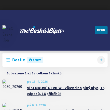
MENU
FBC ČESKÁ LÍPA
Bestie
ČLÁNKY
Zobrazeno 1 až 6 z celkem 6 článků.
po 13. 4. 2026
VÍKENDOVÉ REVIEW - Víkend na plný plyn, 16
zápasů, 16 příběhů!
pá 6. 2. 2026