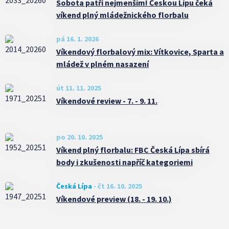
Sobota patří nejmenším! Českou Lípu čeká
víkend plný mládežnického florbalu
pá 16. 1. 2026
Víkendový florbalový mix: Vítkovice, Sparta a
mládež v plném nasazení
út 11. 11. 2025
Víkendové review - 7. - 9. 11.
po 20. 10. 2025
Víkend plný florbalu: FBC Česká Lípa sbírá
body i zkušenosti napříč kategoriemi
Česká Lípa
-
čt 16. 10. 2025
Víkendové preview (18. - 19. 10.)