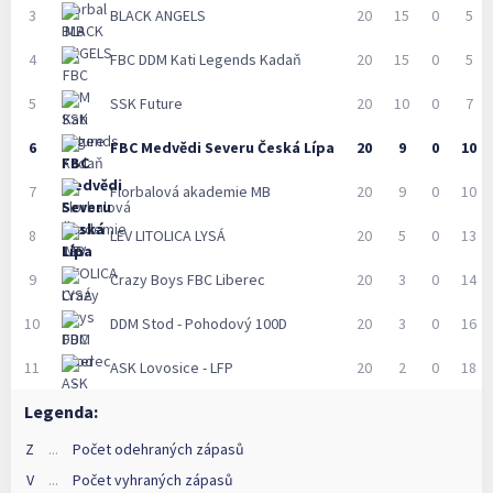
3
BLACK ANGELS
20
15
0
5
4
FBC DDM Kati Legends Kadaň
20
15
0
5
5
SSK Future
20
10
0
7
6
FBC Medvědi Severu Česká Lípa
20
9
0
10
7
Florbalová akademie MB
20
9
0
10
8
LEV LITOLICA LYSÁ
20
5
0
13
9
Crazy Boys FBC Liberec
20
3
0
14
10
DDM Stod - Pohodový 100D
20
3
0
16
11
ASK Lovosice - LFP
20
2
0
18
Legenda:
Z
...
Počet odehraných zápasů
V
...
Počet vyhraných zápasů