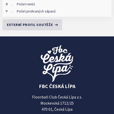
R
...
Počet remíz
P
...
Počet prohraných zápasů
EXTERNÍ PROFIL SOUTĚŽE
FBC ČESKÁ LÍPA
Floorball Club Česká Lípa z.s.
Moskevská 1712/25
470 01, Česká Lípa