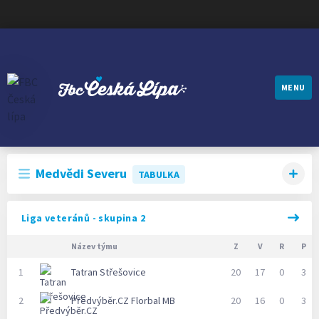
MENU
FBC ČESKÁ LÍPA
Medvědi Severu
TABULKA
Liga veteránů - skupina 2
Název týmu
Z
V
R
P
1
Tatran Střešovice
20
17
0
3
2
Předvýběr.CZ Florbal MB
20
16
0
3