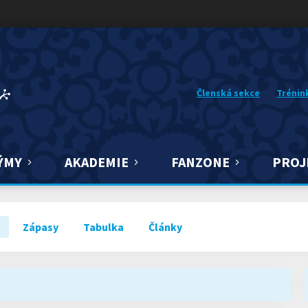
Členská sekce
Trénin
ÝMY
AKADEMIE
FANZONE
PROJ
Zápasy
Tabulka
Články