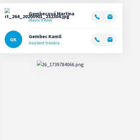
Gembecová
Martina
Hlavní trenér
Gembec
Kamil
GK
Asistent trenéra