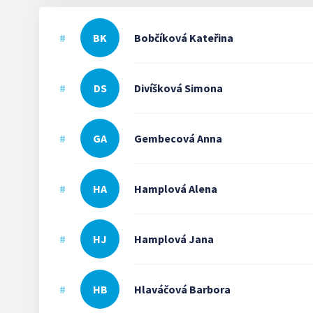
#
BK
Bobčíková
Kateřina
#
DS
Divíšková
Simona
#
GA
Gembecová
Anna
#
HA
Hamplová
Alena
#
HJ
Hamplová
Jana
#
HB
Hlaváčová
Barbora