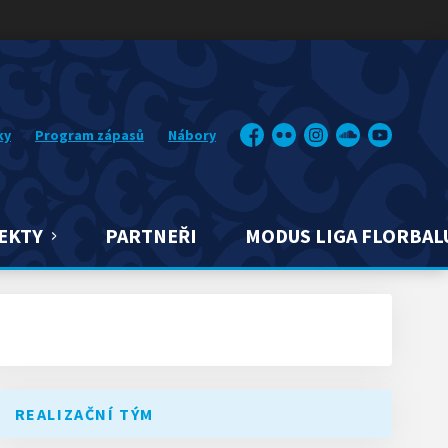
ky
Program zápasů
Nábory
Facebook
Flickr
Instagram
Soundcloud
YouTube
EKTY
PARTNEŘI
MODUS LIGA FLORBAL
REALIZAČNÍ TÝM