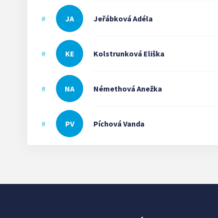
#
JA
Jeřábková
Adéla
#
KE
Kolstrunková
Eliška
#
NA
Némethová
Anežka
#
PV
Píchová
Vanda