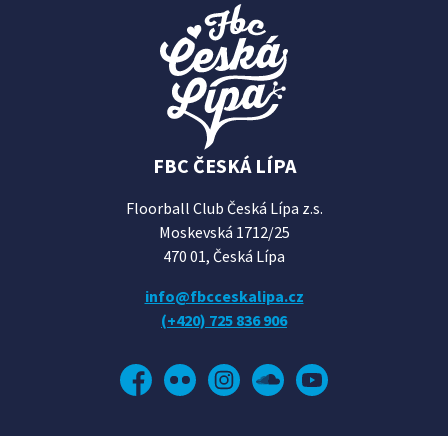
FBC ČESKÁ LÍPA
Floorball Club Česká Lípa z.s.
Moskevská 1712/25
470 01, Česká Lípa
info@fbcceskalipa.cz
(+420) 725 836 906
Facebook
Flickr
Instagram
Soundcloud
YouTube