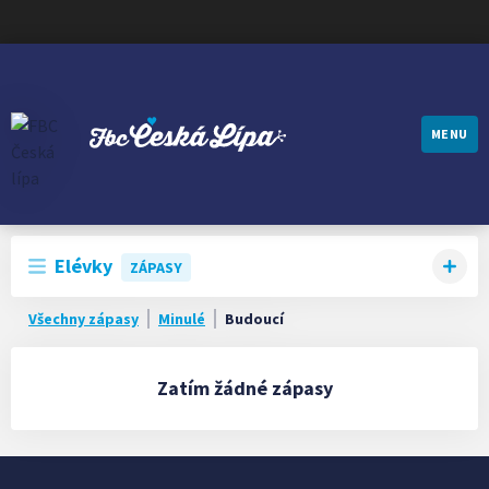
MENU
FBC ČESKÁ LÍPA
Elévky
ZÁPASY
Všechny zápasy
Minulé
Budoucí
Zatím žádné zápasy