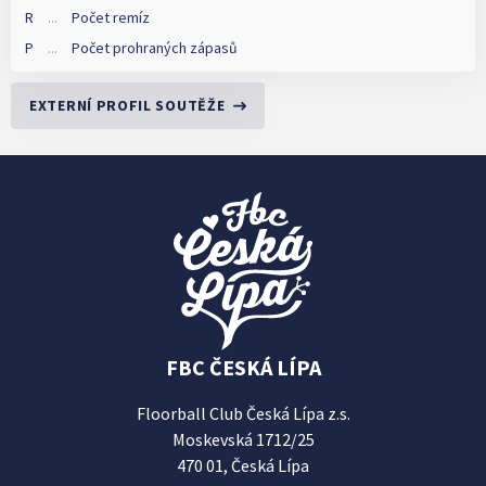
R
...
Počet remíz
P
...
Počet prohraných zápasů
EXTERNÍ PROFIL SOUTĚŽE
FBC ČESKÁ LÍPA
Floorball Club Česká Lípa z.s.
Moskevská 1712/25
470 01, Česká Lípa