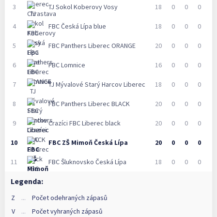
3
TJ Sokol Koberovy Vosy
18
0
0
0
4
FBC Česká Lípa blue
18
0
0
0
5
FBC Panthers Liberec ORANGE
20
0
0
0
6
FBC Lomnice
16
0
0
0
7
TJ Mývalové Starý Harcov Liberec
18
0
0
0
8
FBC Panthers Liberec BLACK
20
0
0
0
9
Crazíci FBC Liberec black
20
0
0
0
10
FBC ZŠ Mimoň Česká Lípa
20
0
0
0
11
FBC Šluknovsko Česká Lípa
18
0
0
0
Legenda:
Z
...
Počet odehraných zápasů
V
...
Počet vyhraných zápasů