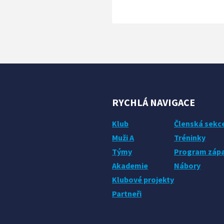
RYCHLÁ NAVIGACE
Klub
Členská sekc
Muži A
Tréninky
Týmy
Program záp
Akademie
Nábory
Klubové projekty
Partneři