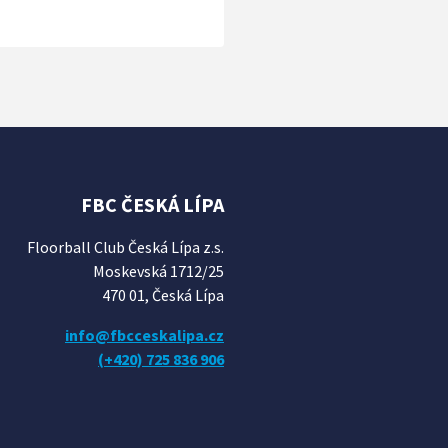
FBC ČESKÁ LÍPA
Floorball Club Česká Lípa z.s.
Moskevská 1712/25
470 01, Česká Lípa
info@fbcceskalipa.cz
(+420) 725 836 906