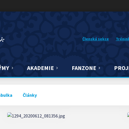
Členská sekce
Trénin
ÝMY
AKADEMIE
FANZONE
PROJ
abulka
Články