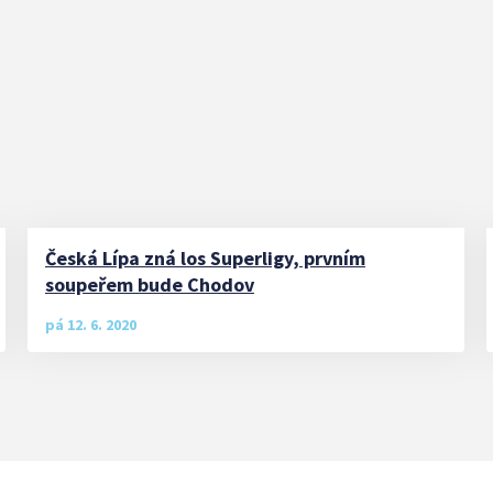
Česká Lípa zná los Superligy, prvním
soupeřem bude Chodov
pá 12. 6. 2020