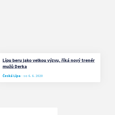
Lípu beru jako velkou výzvu, říká nový trenér
mužů Derka
Česká Lípa
-
so 6. 6. 2020