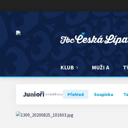
FBC ČESKÁ LÍPA
KLUB
MUŽI A
T
Junioři
Přehled
Soupiska
T