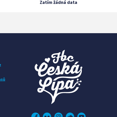
Zatím žádná data
e
asů