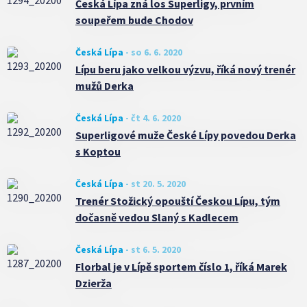
Česká Lípa zná los Superligy, prvním
soupeřem bude Chodov
Česká Lípa
-
so 6. 6. 2020
Lípu beru jako velkou výzvu, říká nový trenér
mužů Derka
Česká Lípa
-
čt 4. 6. 2020
Superligové muže České Lípy povedou Derka
s Koptou
Česká Lípa
-
st 20. 5. 2020
Trenér Stožický opouští Českou Lípu, tým
dočasně vedou Slaný s Kadlecem
Česká Lípa
-
st 6. 5. 2020
Florbal je v Lípě sportem číslo 1, říká Marek
Dzierža