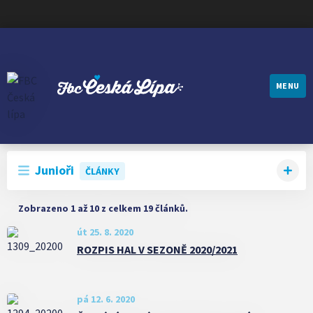
MENU
FBC ČESKÁ LÍPA
Junioři
ČLÁNKY
Zobrazeno 1 až 10 z celkem 19 článků.
út 25. 8. 2020
ROZPIS HAL V SEZONĚ 2020/2021
pá 12. 6. 2020